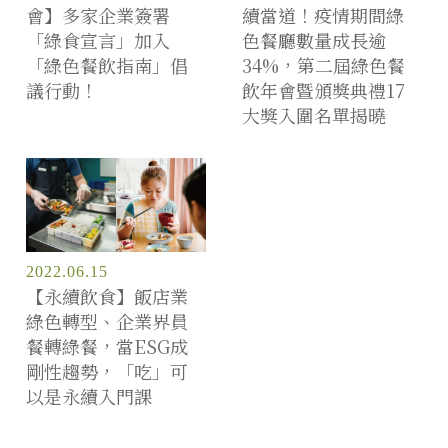
會】多家企業簽署
續當道！疫情期間綠
「綠食宣言」加入
色餐廳數量成長逾
「綠色餐飲指南」倡
34%，第二屆綠色餐
議行動！
飲年會暨頒獎典禮17
大獎入圍名單揭曉
2022.06.15
【永續飲食】飯店業
綠色轉型、企業界員
餐轉綠餐，當ESG成
剛性趨勢，「吃」可
以是永續入門課