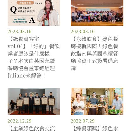
2023.03.16
2023.03.16
【綠餐會客室
【永續飲食】綠色餐
vol.04】「好的」餐飲
廳接軌國際！綠色餐
業者應該是什麼樣
飲指南與英國永續餐
子？本次由英國永續
廳協會正式簽署備忘
餐廳協會董事總經理
錄
Juliane來解答！
2022.12.29
2022.07.29
【企業綠色飲食交流
【綠餐頒獎】綠色永