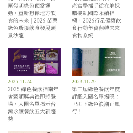
栗發起綠色便當運
產官學攜手從在地採
動，重新想像地方飲
購接軌國際永續指
食的未來 | 2026 苗栗
標，2026行星健康飲
綠色環境飲食發展願
食行動年會翻轉未來
景沙龍
食物系統
2025.11.24
2023.11.29
2025 綠色餐飲指南年
第三屆綠色餐飲年度
會暨頒獎典禮即將登
評鑑入圍名單揭曉：
場，入圍名單揭示台
ESG下綠色浪潮正風
灣永續餐飲五大新趨
行！
勢