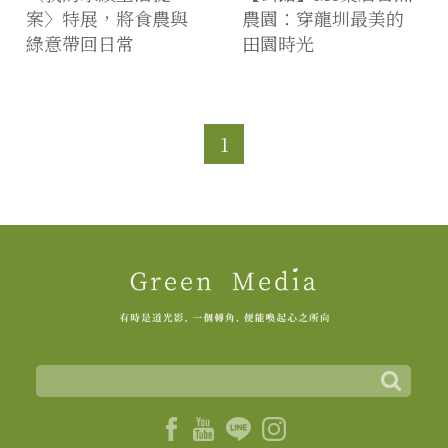
案〉特展，將食農與
農園：穿龍圳最美的
綠意帶回日常
田園時光
1