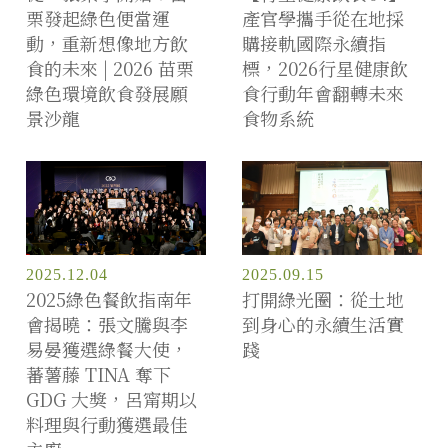
栗發起綠色便當運
產官學攜手從在地採
動，重新想像地方飲
購接軌國際永續指
食的未來 | 2026 苗栗
標，2026行星健康飲
綠色環境飲食發展願
食行動年會翻轉未來
景沙龍
食物系統
2025.12.04
2025.09.15
2025綠色餐飲指南年
打開綠光圈：從土地
會揭曉：張文騰與李
到身心的永續生活實
易晏獲選綠餐大使，
踐
蕃薯藤 TINA 奪下
GDG 大獎，呂甯期以
料理與行動獲選最佳