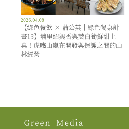
2026.04.08
【綠色餐飲 × 蒲公英｜綠色餐桌計
畫13】埔里紹興香與茭白筍鮮甜上
桌！虎嘯山嵐在開發與保護之間的山
林經營