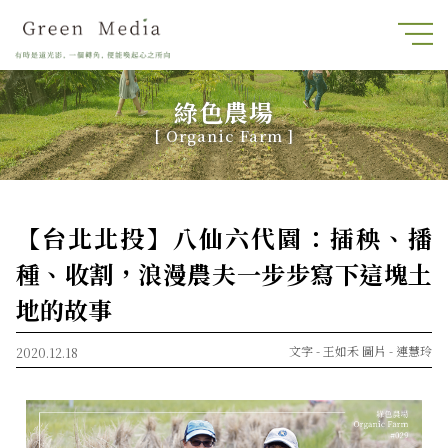
綠色農場
[ Organic Farm ]
【台北北投】八仙六代園：插秧、播
種、收割，浪漫農夫一步步寫下這塊土
地的故事
文字 -
王如禾
圖片 -
連慧玲
2020.12.18