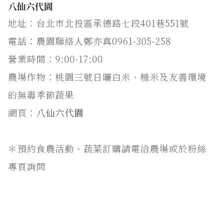
八仙六代園
地址：台北市北投區承德路七段401巷551號
電話：農園聯絡人鄭亦真0961-305-258
營業時間：9:00-17:00
農場作物：桃園三號日曬白米、糙米及友善環境
的無毒季節蔬果
網頁：
八仙六代園
＊預約食農活動、蔬菜訂購請電洽農場或於粉絲
專頁詢問