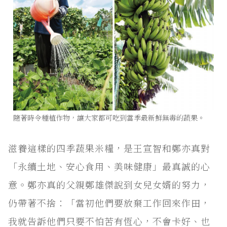
隨著時令種植作物，讓大家都可吃到當季最新鮮無毒的蔬果。
滋養這樣的四季蔬果米糧，是王宣智和鄭亦真對
「永續土地、安心食用、美味健康」最真誠的心
意。鄭亦真的父親鄭雄傑說到女兒女婿的努力，
仍帶著不捨：「當初他們要放棄工作回來作田，
我就告訴他們只要不怕苦有恆心，不會卡好、也