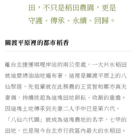
田，不只是稻田農園，更是
守護、傳承、永續、回歸。
關渡平原裡的都市稻香
離台北捷運唭哩岸站約兩公里處，一大片水稻田
就這麼綠油油地遍布著，這裡是關渡平原上的八
仙聚落，先祖輩就在此務農的王宣智和鄭亦真夫
妻倆，持續挑起為這塊田地耕耘、收割的重擔。
因這塊土地傳承到夫妻二人手中已是第六代，
「八仙六代園」就成為這塊農地的名字，七甲的
田地，也是現今台北市行政區內最大的水稻田。