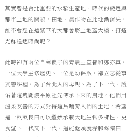
其實曾是台北重要的水稻生產地，時代的變遷與
都市土地的開發，田地、農作物在此地漸消失，
誰不會想在這繁華的大都會將土地蓋大樓、打造
光鮮追逐時尚呢？
此時卻有兩位自稱傻子的青農王宣智和鄭亦真，
一位大學主修歷史、一位是幼保系，卻立志從事
友善耕種，為了台北人的母親、為了下一代，護
佑著這塊關渡平原祖先傳承下來的農地。他們用
溫柔友善的方式對待這片哺育人們的土地，希望
這一畝畝良田可以繼續承載大地生物多樣性，更
冀望下一代又下一代，還能低頭就赤腳踩踏田