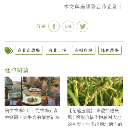
｜本文與農糧署合作企劃｜
分享
台北市農場
台北北投
有機農場
綠色農場
延伸閱讀
飛牛牧場2.0 ：從牧場到森
【花蓮玉里】 東豐拾穗農
林樂園，舞牛森的創意新章
場 | 懷抱珍惜作物感謝大地
的初衷，生產出適地適性的