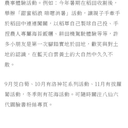
農事體驗活動。例如：今年暑期在稻田收割後，
舉辦「甜蜜稻浪 啡嚐消暑」活動，讓親子手牽手
於稻田中連連闖關，以稻草自己製球自己投、手
捏農人專屬海苔飯糰、耕田機駕駛體驗等等，許
多小朋友是第一次腳踏實地於田地，歡笑與對土
地的認識，在藍天白雲黃土的大自然中久久不
散。
9月茭白筍、10月有洛神花系列活動、11月有拔蘿
蔔活動，冬季則有花海活動。可隨時關注八仙六
代園臉書粉絲專頁。