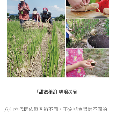
「甜蜜稻浪 啡嚐消暑」
八仙六代園依照季節不同，不定期會舉辦不同的