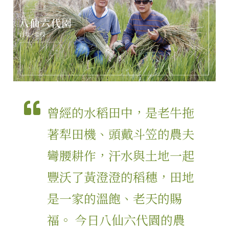
曾經的水稻田中，是老牛拖
著犁田機、頭戴斗笠的農夫
彎腰耕作，汗水與土地一起
豐沃了黃澄澄的稻穗，田地
是一家的溫飽、老天的賜
福。 今日八仙六代園的農