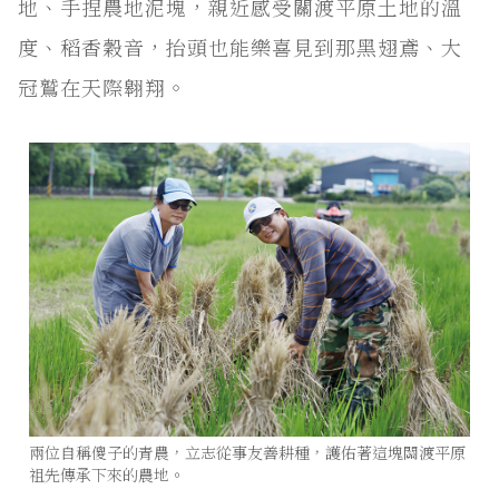
地、手捏農地泥塊，親近感受關渡平原土地的溫
度、稻香穀音，抬頭也能樂喜見到那黑翅鳶、大
冠鷲在天際翱翔。
兩位自稱傻子的青農，立志從事友善耕種，護佑著這塊關渡平原
祖先傳承下來的農地。