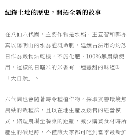
紀錄土地的歷史，開拓全新的故事
在八仙六代園，主要作物是水稻，王宣智和鄭亦
真以陽明山的水為灌溉命脈，延續古法用灼灼烈
日作為穀物烘乾機，不施化肥、100%無農藥使
用，這樣的日曬米的米香有一種豐甜的味道叫
「大自然」。
六代園也會隨著時令種植作物，採取友善環境無
農藥的栽種法，且以在地生產及銷售的經營模
式，縮短農場至餐桌的距離，減少購買食材時所
產生的碳足跡，不僅讓大家都可吃到當季最新鮮