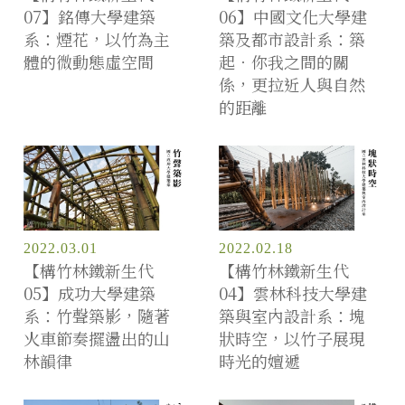
07】銘傳大學建築
06】中國文化大學建
系：煙花，以竹為主
築及都市設計系：築
體的微動態虛空間
起．你我之間的關
係，更拉近人與自然
的距離
2022.03.01
2022.02.18
【構竹林鐵新生代
【構竹林鐵新生代
05】成功大學建築
04】雲林科技大學建
系：竹聲築影，隨著
築與室內設計系：塊
火車節奏擺盪出的山
狀時空，以竹子展現
林韻律
時光的嬗遞