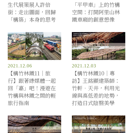
生代展策展人許倍
「平甲車」上的竹構
銜：走出圖面，回歸
空間：打開阿里山林
「構築」本身的思考
鐵車廂的創意想像
2021.12.06
2021.12.03
【構竹林鐵11｜旅
【構竹林鐵10｜專
行】跟著綠媒體一起
訪】王銘顯建築師：
回「嘉」吧！漫遊在
竹軒．天井，利用光
竹構與林鐵之間的輕
線與高低差的地勢，
旅行指南
打造日式陰翳美學