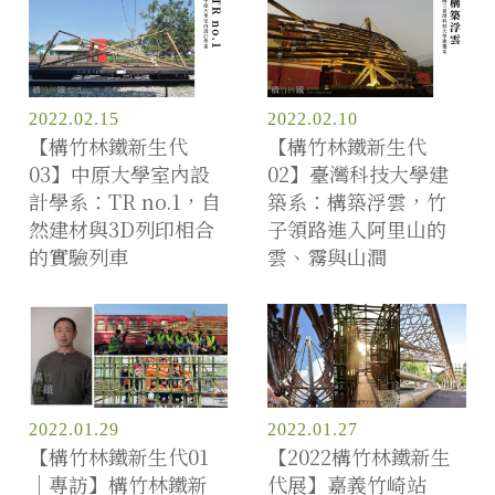
2022.02.15
2022.02.10
【構竹林鐵新生代
【構竹林鐵新生代
03】中原大學室內設
02】臺灣科技大學建
計學系：TR no.1，自
築系：構築浮雲，竹
然建材與3D列印相合
子領路進入阿里山的
的實驗列車
雲、霧與山澗
2022.01.29
2022.01.27
【構竹林鐵新生代01
【2022構竹林鐵新生
｜專訪】構竹林鐵新
代展】嘉義竹崎站