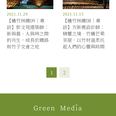
2021.11.29
2021.11.15
【構竹林鐵09｜專
【構竹林鐵08｜專
訪】彭文苑建築師：
訪】方新樵設計師：
新與舊、人與林之間
精靈之境‧竹構芒果
的共生，成長於鐵路
茶屋，以竹材溫柔托
和竹子交會之地
起人們的心靈與時間
1
2