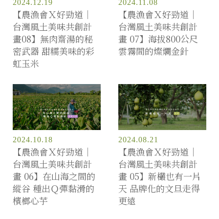
2024.12.19
2024.11.08
【農漁會Ｘ好勁道｜
【農漁會Ｘ好勁道｜
台灣風土美味共創計
台灣風土美味共創計
畫08】無肉齋湯的秘
畫 07】海拔800公尺
密武器 甜糯美味的彩
雲霧間的燦爛金針
虹玉米
2024.10.18
2024.08.21
【農漁會Ｘ好勁道｜
【農漁會Ｘ好勁道｜
台灣風土美味共創計
台灣風土美味共創計
畫 06】在山海之間的
畫 05】新欉也有一片
縱谷 種出Ｑ彈黏滑的
天 品牌化的文旦走得
檳榔心芋
更遠