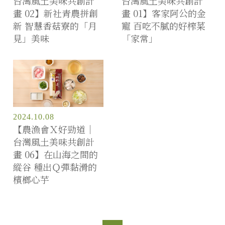
台灣風土美味共創計
台灣風土美味共創計
畫 02】新社青農拼創
畫 01】客家阿公的金
新 智慧香菇寮的「月
寵 百吃不膩的好榨菜
見」美味
「家常」
2024.10.08
【農漁會Ｘ好勁道｜
台灣風土美味共創計
畫 06】在山海之間的
縱谷 種出Ｑ彈黏滑的
檳榔心芋