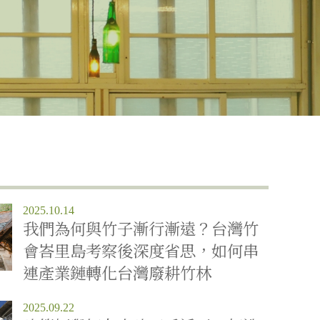
2025.10.14
我們為何與竹子漸行漸遠？台灣竹
會峇里島考察後深度省思，如何串
連產業鏈轉化台灣廢耕竹林
2025.09.22