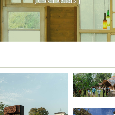
[
Green Actions
]