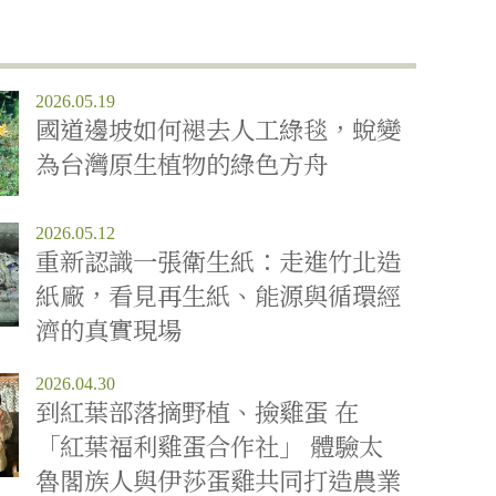
2026.05.19
國道邊坡如何褪去人工綠毯，蛻變
為台灣原生植物的綠色方舟
2026.05.12
重新認識一張衛生紙：走進竹北造
紙廠，看見再生紙、能源與循環經
濟的真實現場
2026.04.30
到紅葉部落摘野植、撿雞蛋 在
「紅葉福利雞蛋合作社」 體驗太
魯閣族人與伊莎蛋雞共同打造農業