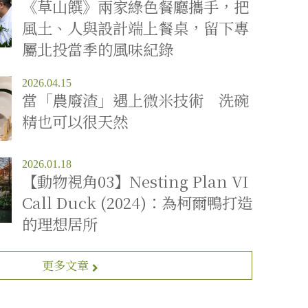
《草山饌》兩家綠色餐廳攜手，把
風土、人與設計端上餐桌，留下專
屬北投當季的風味紀錄
2026.04.15
當「農廢渣」遇上微米技術 洗碗
精也可以很天然
2026.01.18
【動物視角03】Nesting Plan VI
Call Duck (2024)：為柯爾鴨打造
的理想居所
更多文章