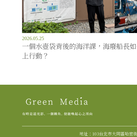
2026.05.25
一個水壺袋背後的海洋課，海廢船長如
上行動？
地址：103台北市大同區哈密街1