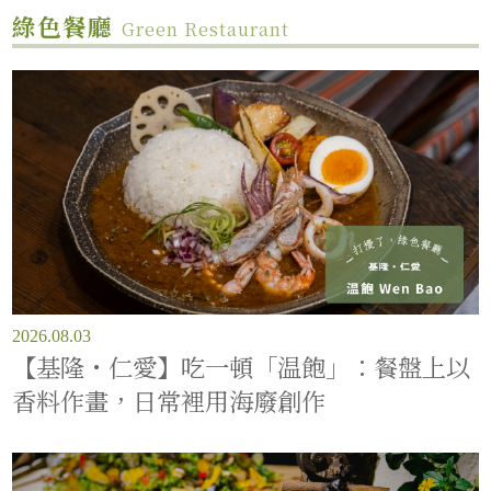
綠色餐廳
Green Restaurant
2026.08.03
【基隆・仁愛】吃一頓「温飽」：餐盤上以
香料作畫，日常裡用海廢創作