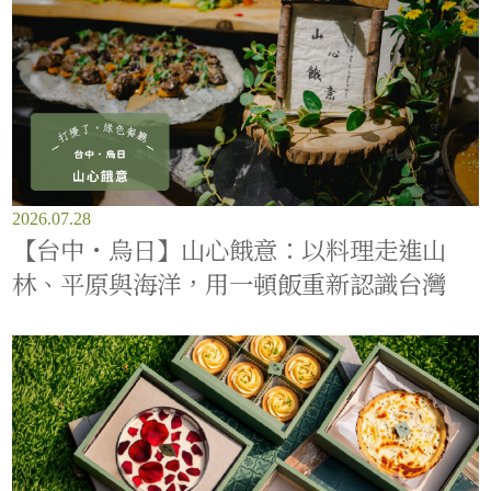
2026.07.28
【台中・烏日】山心餓意：以料理走進山
林、平原與海洋，用一頓飯重新認識台灣