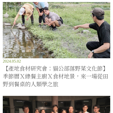
2024.05.02
【產地食材研究會：貓公部落野菜文化節】
季節曆Ｘ綠餐主廚Ｘ食材地景，來一場從田
野到餐桌的人類學之旅