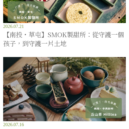
2026.07.21
【南投・草屯】SMOK製甜所：從守護一個
孩子，到守護一片土地
2026.07.16