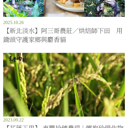
2025.10.26
【新北淡水】阿三哥農莊／烘焙師下田 用
鋤頭守護家鄉與麝香貓
2023.09.22
【花蓮玉里】 東豐拾穗農場 | 懷抱珍惜作物