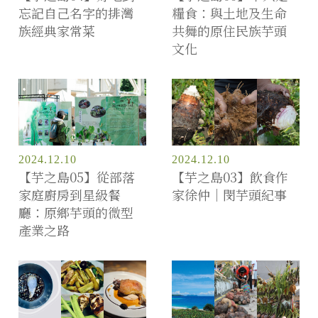
忘記自己名字的排灣
糧食：與土地及生命
族經典家常菜
共舞的原住民族芋頭
文化
2024.12.10
2024.12.10
【芋之島05】從部落
【芋之島03】飲食作
家庭廚房到星級餐
家徐仲｜閔芋頭紀事
廳：原鄉芋頭的微型
產業之路