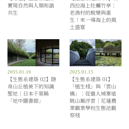
實現自然與人類和諧
西拉海上牡蠣竹亭：
共生
老漁村的蛻變與重
生！來一場海上的風
土盛宴
2055.01.16
2025.01.15
【生態系建築 02】隱
【生態系建築 01】
身山丘植被下的知識
「植生棧」與「雲山
聖地｜日本千葉縣
橋」：從獵人城寨遠
「地中圖書館」
眺山巔浮雲｜花蓮農
業職業學校生態池觀
察棧