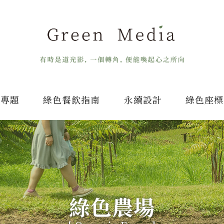
專題
綠色餐飲指南
永續設計
綠色座標
綠色農場