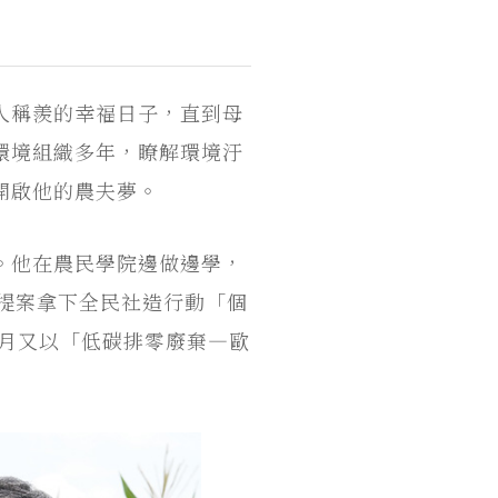
人稱羨的幸福日子，直到母
環境組織多年，瞭解環境汙
開啟他的農夫夢。
。他在農民學院邊做邊學，
育提案拿下全民社造行動「個
九月又以「低碳排零廢棄—歐