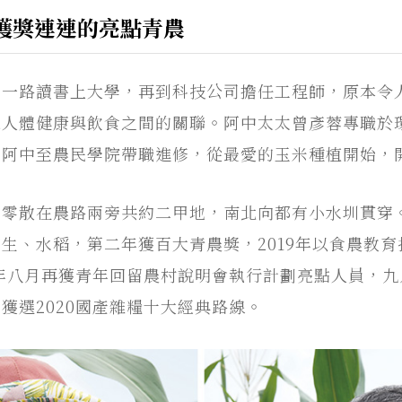
獲獎連連的亮點青農
，一路讀書上大學，再到科技公司擔任工程師，原本令
思人體健康與飲食之間的關聯。阿中太太曾彥蓉專職於
勵阿中至農民學院帶職進修，從最愛的玉米種植開始，
，零散在農路兩旁共約二甲地，南北向都有小水圳貫穿
生、水稻，第二年獲百大青農獎，2019年以食農教
0年八月再獲青年回留農村說明會執行計劃亮點人員，
獲選2020國產雜糧十大經典路線。