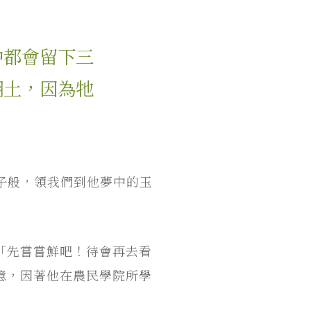
中都會留下三
翻土，因為牠
子般，領我們到他夢中的玉
「先嘗嘗鮮吧！待會再去看
憶，因著他在農民學院所學