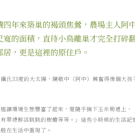
續四年來築巢的褐頭焦鶯，農場主人阿
尺寬的面積，直待小鳥離巢才完全打碎
鄰居，更是這裡的原住戶。
攝氏33度的大太陽，陳敬中（阿中）興奮得像個大孩
種植讓環境生態豐富了起來，還隨手摘下玉米筍遞上，
還有翠綠鮮活跳跳的樹蟾等等。」這些小時候的生活記
境般在生活中重現了。