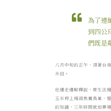
為了連
到四公
們既是
八月中旬的正午，頂著台南
米田。
他邊走邊解釋說，草生法
玉米桿上褐頭焦鶯鳥巢，
的知識，三年時間就如夢