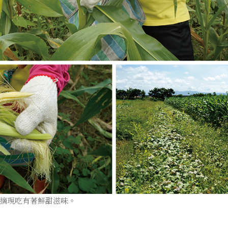
摘現吃有著鮮甜滋味。