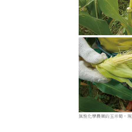
無施化學農藥的玉米筍，現