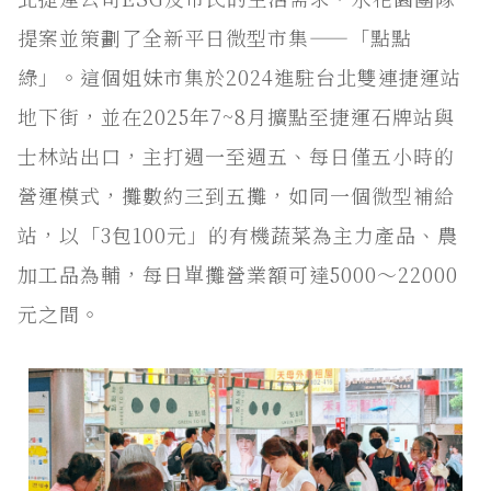
提案並策劃了全新平日微型市集——「點點
綠」。這個姐妹市集於2024進駐台北雙連捷運站
地下街，並在2025年7~8月擴點至捷運石牌站與
士林站出口，主打週一至週五、每日僅五小時的
營運模式，攤數約三到五攤，如同一個微型補給
站，以「3包100元」的有機蔬菜為主力產品、農
加工品為輔，每日單攤營業額可達5000～22000
元之間。