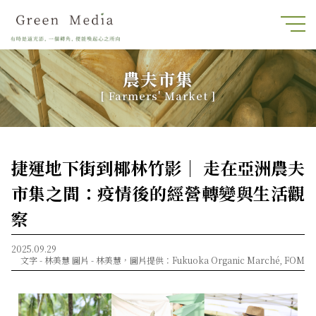
農夫市集
[ Farmers' Market ]
捷運地下街到椰林竹影｜ 走在亞洲農夫
市集之間：疫情後的經營轉變與生活觀
察
2025.09.29
文字 -
林美慧
圖片 -
林美慧，圖片提供：Fukuoka Organic Marché, FOM