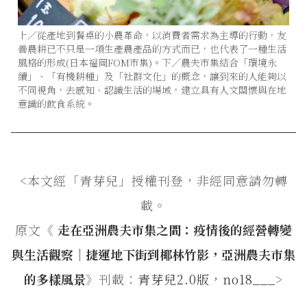
上／從產地到餐桌的小農革命，以消費者需求為主導的行動，友
善農耕已不只是一項生產農產品的方式而已，也代表了一種生活
風格的形成(日本福岡FOM市集)。下／農夫市集結合「環境永
續」、「有機耕種」及「社群文化」的概念，讓到來的人能夠以
不同視角，去感知、認識生活的場域，建立具有人文關懷與在地
意識的飲食系統。
<本文經「青芽兒」授權刊登，非經同意請勿轉
載。
原文《
走在亞洲農夫市集之間：疫情後的經營轉變
與生活觀察｜捷運地下街到椰林竹影，亞洲農夫市集
的多樣風景
》刊載：
青芽兒2.0版，no18___
>