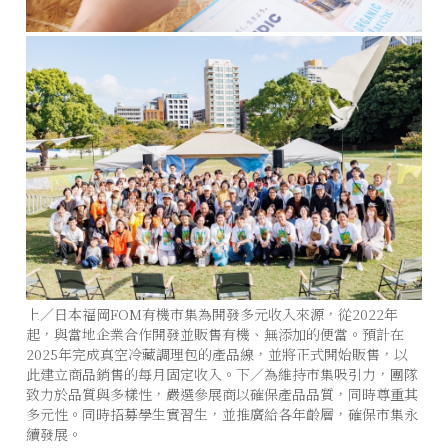
上／日本福岡FOM有機市集為開發多元收入來源，從2022年
起，與當地企業合作開發並販售有機、無添加的便當。預計在
2025年完成真空冷藏調理包的產品線，並將正式開始販售，以
此建立商品銷售的每月固定收入。下／為維持市集吸引力，團隊
致力於品質與多樣性，嚴選參展商以確保產品品質，同時尊重其
多元性。同時招募學生實習生，並推廣給各年齡層，確保市集永
續發展。