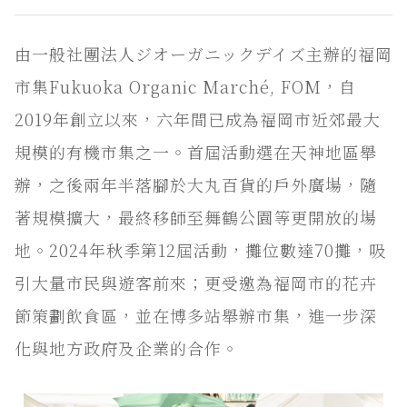
由一般社團法人ジオーガニックデイズ主辦的福岡
市集Fukuoka Organic Marché, FOM，自
2019年創立以來，六年間已成為福岡市近郊最大
規模的有機市集之一。首屆活動選在天神地區舉
辦，之後兩年半落腳於大丸百貨的戶外廣場，隨
著規模擴大，最終移師至舞鶴公園等更開放的場
地。2024年秋季第12屆活動，攤位數達70攤，吸
引大量市民與遊客前來；更受邀為福岡市的花卉
節策劃飲食區，並在博多站舉辦市集，進一步深
化與地方政府及企業的合作。