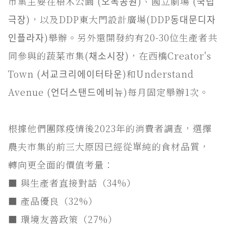
市集主要在梧木公園 (오목공원)、國立劇場 (국립
극장)，以及DDP東大門設計廣場(DDP동대문디자
인플라자)舉辦。另外還開發約有20-30位生產者共
同參與的蔬菜市集(채소시장)，在西橋Creator's
Town (서교크리에이터타운)和Understand
Avenue (언더스탠드에비뉴)每月固定舉辦1次。
根據他們團隊疫情後2023年的消費者調查，選擇
農夫市集的前三大原因已經從單純的食材品質，
轉向更全面的價值考量：
■ 與生產者直接對話（34%）
■ 產品優良（32%）
■ 環境友善政策（27%）