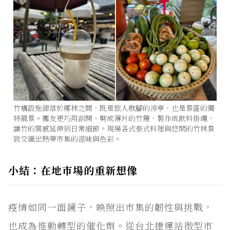
竹構設施錯落於椰林之間，既是旅人歇腳的涼亭，也是景區的獨
特風景。攤友更巧用剖開、劈成薄片的竹篾，製作成飲料掛繩，
讓竹的質感延伸到日常細節。現場各式泰式料理與悠閒的竹林景
致交織出熱帶市集的滋味與色彩。
小結：在地市場的重新想像
疫情如同一面鏡子，映照出市集的韌性與挑戰，
也成為推動轉型的催化劑。從台北捷運站微型市