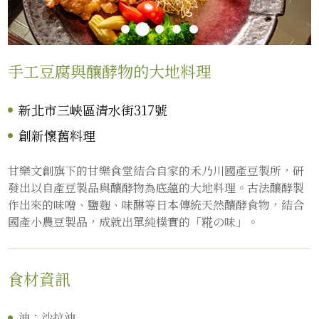
手工豆腐與釀酵物的大地料理
新北市三峽區清水街317號
創新懷舊料理
甘樂文創旗下的甘樂食堂結合自家的禾乃川國產豆製所，研
發出以自產豆製品與釀酵物為底蘊的大地料理。古法釀酵製
作出來的味噌、鹽麴、味醂等日本傳統天然釀酵食物，結合
國產小農豆製品，成就出單純樸實的「糀の味」。
食材資訊
油：沙拉油