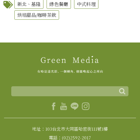
新北、基隆
綠色餐廳
中式料理
烘培甜品/咖啡茶飲
地址：103台北市大同區哈密街111號1樓
電話：(02)2592-2017