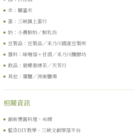
米：關富米
蛋：三峽鎮上蛋行
奶：小農鮮奶／鮮乳坊
豆製品：豆製品／禾乃川國產豆製所
醬料：味噌溜＋甘酒／禾乃川釀酵坊
飲品：碧螺春綠茶／天芳行
其他：霜鹽／洲南鹽場
相關資訊
創新懷舊料理，40席
藍染DIY教學、三峽文創聚落平台