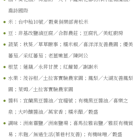
喬詩國際
米：台中秈10號／穀東俱樂部青松米
豆：非基改鹽滷豆腐／合群農莊；豆腐乳／美虹廚房
蔬菜：秋葵／草草瞭事；糯米椒／喜洋洋友善農園；優美
蕃茄／采紅蕃茄；老薑嫩薑／陳阿公
根莖：蓮藕／永昇甘蔗；紅蘿蔔／謝謝米
水果：茂谷柑／土拉客實驗農家園；鳳梨／大湖友善鳳梨
園；萊姆／土拉客實驗農家園
醬料：宜蘭黑豆醬油／宜糧號；有機黑豆醬油／喜樂之
泉；大吟釀醬油／萬家香；糯米醋／穀盛
調味：洲南霜鹽／洲南鹽場；喜馬拉雅岩鹽／雅辰有機貿
易；米麴／無過生活(蓁巷村友善)；有機味噌／穀盛