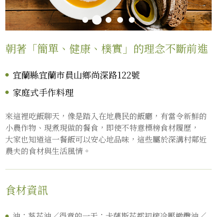
朝著「簡單、健康、樸實」的理念不斷前進
宜蘭縣宜蘭市員山鄉尚深路122號
家庭式手作料理
來這裡吃飯聊天，像是踏入在地農民的飯廳，有當令新鮮的
小農作物、現煮現做的餐食，即使不特意標榜食材履歷，
大家也知道這一餐飯可以安心地品味，這些屬於深溝村鄰近
農夫的食材與生活風情。
食材資訊
油：葵花油／得意的一天；卡薩斯花都初榨冷壓橄欖油／