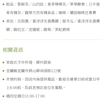
飲品：紫蘇茶／山凹田；香茅檸檬茶／草草瞭事；公平貿
易有機茶／馥聚天然有機食品；咖啡／藏田咖啡豆專賣
其他：豆鼓醬／喜洋洋友善農園；蔭冬瓜／喜洋洋友善農
園；酸豇豆／宜糧號；酸筍／美虹廚房
相關資訊
家庭式手作料理、鄉村蔬食
宜蘭縣宜蘭市員山鄉尚深路122號
非預約制，因店內無提供電話，歡迎在營業日前或當日早
上8:00前，fb訊息預訂座位及餐點。
週四至週日11:00-17:00