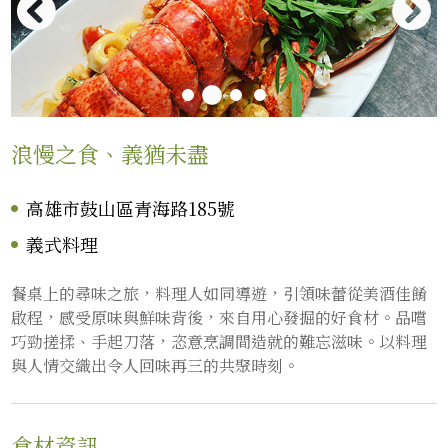
浪慢之食、義猶未盡
高雄市鼓山區青海路185號
義式料理
餐桌上的尋味之旅，料理人如同導遊，引領味蕾從美酒佳餚
啟程，感受原味與鮮味背後，來自用心發掘的好食材。品嚐
巧勁搓揉、手起刀落，恣意烹調間造就的難忘滋味。以料理
與人情交織出令人回味再三的共聚時刻。
食材資訊