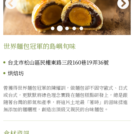
世界麵包冠軍的島嶼旬味
台北市松山區民權東路三段160巷19弄36號
烘焙坊
曾獲得世界麵包冠軍的陳耀訓，做麵包卻不固守歐式、日式
或台式，更默默將綠色理念實踐在麵包糕點研發上，總是跟
隨著台灣的節氣和產季，將這片土地最「著時」的滋味揉進
無添加的麵糰裡，創造出頂級又親民的台味麵包。
食材資訊