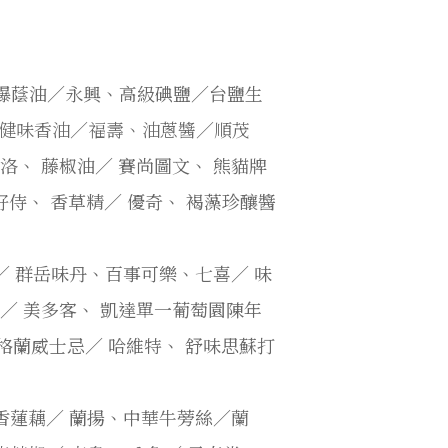
曝蔭油／永興、高級碘鹽／台鹽生
健味香油／福壽、油蔥醬
／順茂
河洛、
藤椒油／
賽尚圖文、
熊貓牌
好侍、
香草精／
優奇、
褐藻珍釀醬
／
群岳味丹、百事可樂、七喜／
味
酒／
美多客、
凱達單一葡萄園陳年
格蘭威士忌／
哈維特、
舒味思蘇打
香蓮藕／
蘭揚、中華牛蒡絲／
蘭