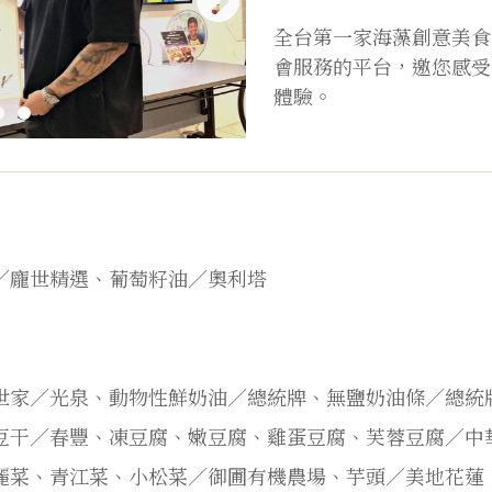
全台第一家海藻創意美食
會服務的平台，邀您感受
體驗。
／龐世精選、葡萄籽油／奧利塔
世家／光泉、動物性鮮奶油／總統牌、無鹽奶油條／總統
豆干／春豐、凍豆腐、嫩豆腐、雞蛋豆腐、芙蓉豆腐／中
麗菜、青江菜、小松菜／御圃有機農場、芋頭／美地花蓮