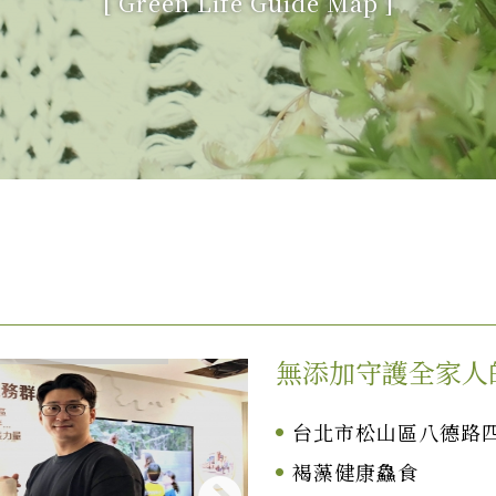
[
Green Life Guide Map
]
無添加守護全家人
台北市松山區八德路四
褐藻健康鱻食