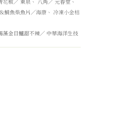
花椒／ 東泉、
八角／
元春堂、
＆鯖魚柴魚片／
海康、
冷凍小金桔
褐藻金目鱸甜不辣／
中華海洋生技