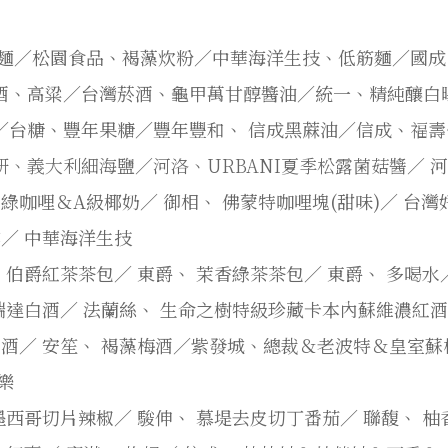
龍麵／松園食品、褐藻炊粉／中華海洋生技、低筋麵／國成
酒、高粱／台灣菸酒、龜甲萬甘醇醬油／統一、精純釀白
／台糖、豐年果糖／豐年豐和、
信成黑蔴油／信成、
福壽
研、
義大利細海鹽／河洛、URBANI夏季松露菌菇醬／
＆綠咖哩＆A級椰奶／
御相、
佛蒙特咖哩塊(甜味)／
台灣
露／
中華海洋生技
、
伯爵紅茶茶包／
東爵、
茉香綠茶茶包／
東爵、
多喝水
瑞達白酒／
法蘭絲、
生命之樹特級珍藏卡本內蘇維濃紅
紅酒／
安笙、
褐藻梅酒／紫發城、總裁＆老波特＆皇室蘇
樂
墨西哥切片辣椒／
駿伸、
慕堤去皮切丁番茄／
聯馥、
柚