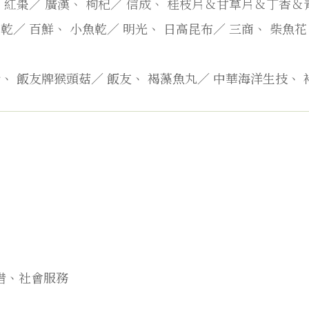
、紅棗／
廣漢、
枸杞／
信成、
桂枝片＆甘草片＆丁香＆青
椒乾／
百鮮、
小魚乾／
明光、
日高昆布／
三商、
柴魚花
行、
飯友牌猴頭菇／
飯友、
褐藻魚丸／
中華海洋生技、
借、社會服務