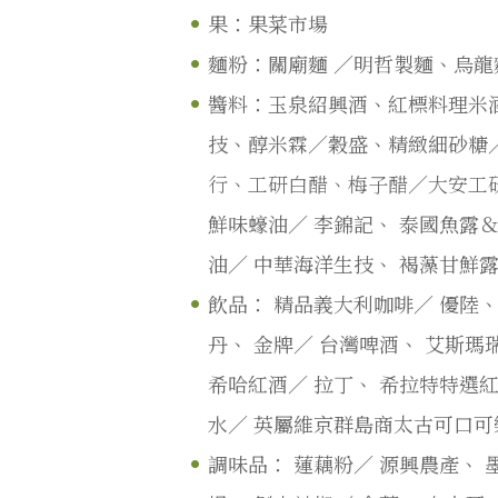
果：果菜市場
麵粉：關廟麵 ／明哲製麵、烏
醬料：玉泉紹興酒、紅標料理米
技、醇米霖／穀盛、精緻細砂糖
行、
工研白醋、
梅子醋／大安工
鮮味蠔油／
李錦記、
泰國魚露
油／
中華海洋生技、
褐藻甘鮮
飲品：
精品義大利咖啡／
優陸
丹、
金牌／
台灣啤酒、
艾斯瑪
希哈紅酒／
拉丁、
希拉特特選
水／
英屬維京群島商太古可口可
調味品：
蓮藕粉／
源興農產、