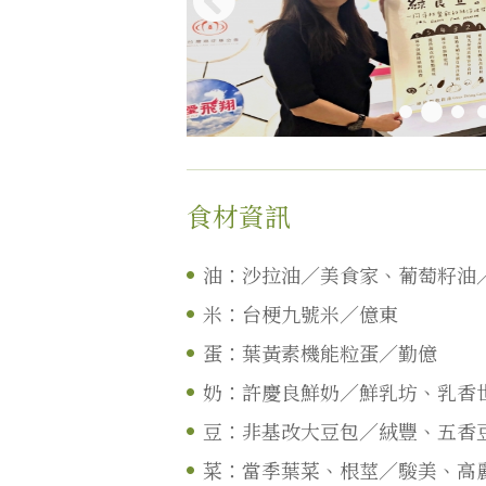
食材資訊
油：沙拉油／美食家、葡萄籽油
米：台梗九號米／億東
蛋：葉黃素機能粒蛋／勤億
奶：許慶良鮮奶／鮮乳坊、乳香
豆：非基改大豆包／絨豐、五香
菜：當季葉菜、根莖／駿美、高