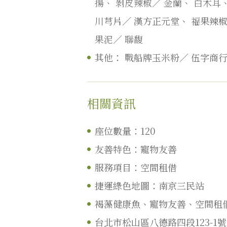
揚、
剝皮辣椒／
金蘭、
白木耳
川芎片／
漢方正元堂、
福果辣
果泥／
聯馥
其他：
戰船牌玉米粉／
伍字商
相關資訊
座位數量：120
友善特色：寵物友善
服務項目：空間租借
捷運綠色地圖：南京三民站
褐藻健康魚、寵物友善、空間租
台北市松山區八德路四段123-1號