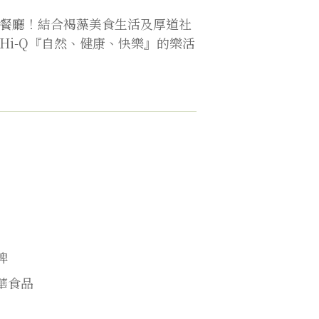
餐廳！結合褐藻美食生活及厚道社
Hi-Q『自然、健康、快樂』的樂活
牌
華食品