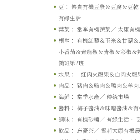
豆：
傳貴有機豆漿＆豆腐＆豆乾
有綠生活
葉菜：
當季有機蔬菜／
太康有機
根莖：
有機紅藜＆玉米＆甘藷＆
小番茄＆青龍椒＆青椒＆彩椒＆
銷班第2班
水果： 紅肉火龍果＆白肉火龍
肉品：
豬肉＆雞肉＆鴨肉＆羊
海鮮：
當季水產／
傳統市場
醬料：
梅子醬油＆味噌醬油＆有
調味：
有機砂糖／
有綠生活、
飲品：
忘憂茶／
雪莉太康有機