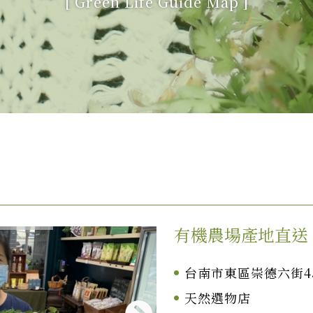
[
Green Life Guide Map
]
有機農場產地直送
台南市東區崇德六街4
天然選物店