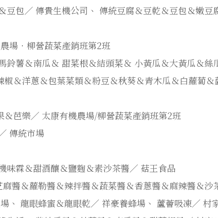
＆豆包／
傳貴生機公司、
傳統豆腐＆豆乾＆豆包＆嫩豆
農場‧柳營蔬菜產銷班第2班
馬鈴薯＆南瓜＆
甜菜根＆結頭菜＆
小黃瓜＆大黃瓜＆絲
辣椒＆洋蔥＆包葉菜類＆粉豆＆秋葵＆青木瓜＆白蘿蔔＆
果＆芭樂／
太康有機農場/柳營蔬菜產銷班第2班
肉／
傳統市場
機味霖＆甜酒釀＆鹽麴＆素沙茶醬／
菇王食品
芝麻醬＆蘿勒醬＆辣拌醬＆蔬菜醬＆香蔥醬＆麻辣醬＆沙
農場、
龍眼蜂蜜＆龍眼乾／
祥豪養蜂場、
蘆薈吸凍／
村