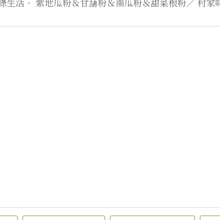
綠生活、
紫地瓜粉＆甘藷粉＆南瓜粉＆甜菜根粉／
村家