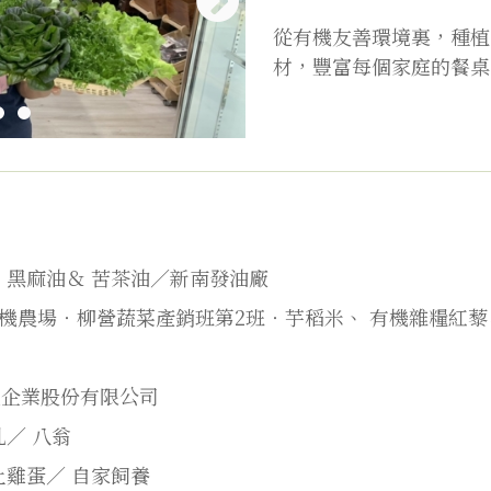
從有機友善環境裏，種植
材，豐富每個家庭的餐桌
、黑麻油＆
苦茶油／新南發油廠
機農場‧柳營蔬菜產銷班第2班‧芋稻米、
有機雜糧紅藜
盟企業股份有限公司
乳／
八翁
土雞蛋／
自家飼養