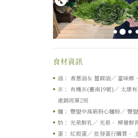
食材資訊
油：
香蔥油＆
薑麻油／
富味鄉
米：
有機米(臺南19號)／
太康有
產銷班第2班
麵：
豐盟中高筋粉心麵粉／
豐
奶：
光泉鮮乳／
光泉、
柳營鮮
蛋：
紅殼蛋／
批發蛋行購買、