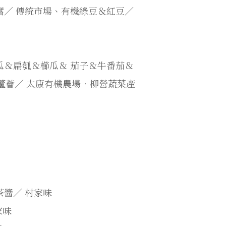
腐／
傳統市場、有機綠豆＆紅豆／
瓜＆扁瓠＆櫛瓜＆
茄子＆牛番茄＆
蘆薈／
太康有機農場‧柳營蔬菜產
茶醬／
村家味
家味