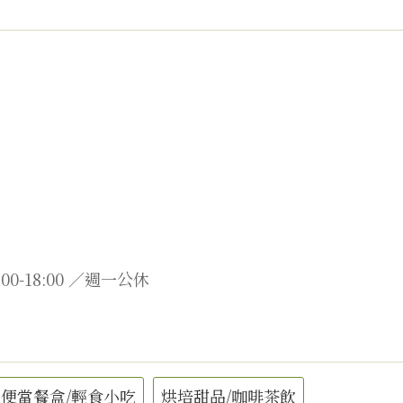
00-18:00 ／週一公休
便當餐盒/輕食小吃
烘培甜品/咖啡茶飲