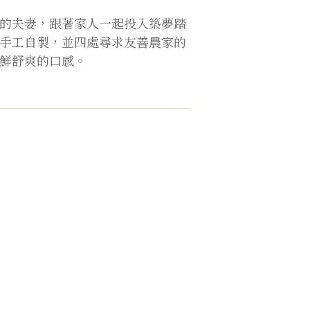
的夫妻，跟著家人一起投入築夢踏
手工自製，並四處尋求友善農家的
鮮舒爽的口感。