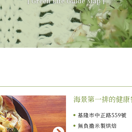
[
Green Life Guide Map
]
海景第一排的健康
基隆市中正路559號
無負擔米製烘焙