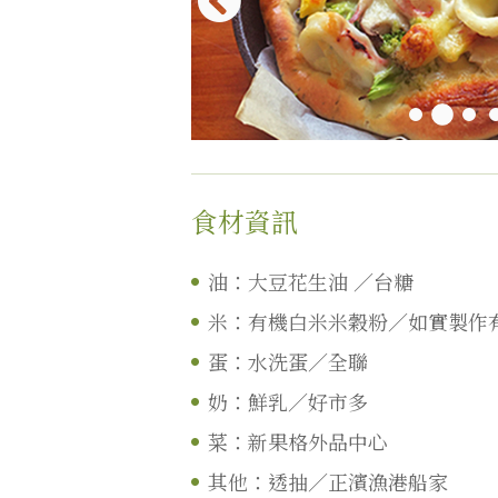
食材資訊
油：大豆花生油 ／台糖
米：有機白米米穀粉／如實製作
蛋：水洗蛋／全聯
奶：鮮乳／好市多
菜：新果格外品中心
其他：透抽／正濱漁港船家