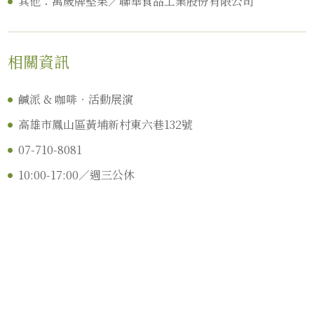
其他：萬歲牌堅果／聯華食品工業股份有限公司
相關資訊
鹹派 & 咖啡‧活動展演
高雄市鳳山區黃埔新村東六巷132號
07-710-8081
10:00-17:00／週三公休