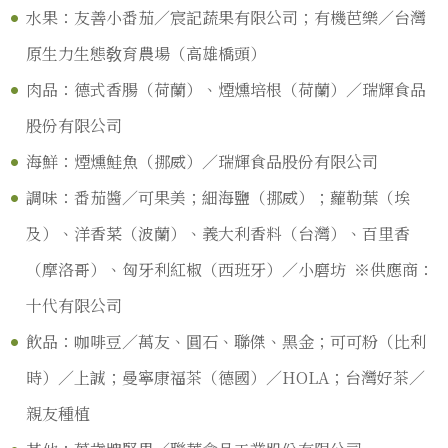
水果：友善小番茄／宸記蔬果有限公司；有機芭樂／台灣
原生力生態敎育農場（高雄橋頭）
肉品：德式香腸（荷蘭）、煙燻培根（荷蘭）／瑞輝食品
股份有限公司
海鮮：煙燻鮭魚（挪威）／瑞輝食品股份有限公司
調味：番茄醬／可果美；細海鹽（挪威）；蘿勒葉（埃
及）、洋香菜（波蘭）、義大利香料（台灣）、百里香
（摩洛哥）、匈牙利紅椒（西班牙）／小磨坊 ※供應商：
十代有限公司
飲品：咖啡豆／萬友、圓石、聯傑、黑金；可可粉（比利
時）／上誠；曼寧康福茶（德國）／HOLA；台灣好茶／
親友種植