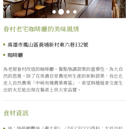
眷村老宅咖啡廳的美味風情
高雄市鳳山區黃埔新村東六巷132號
咖啡廳
為老屋眷村改造的咖啡廳。餐點強調蔬果的重要性，為大自
然的恩惠。除了在美濃自家農地所生產的新鮮蔬果，我也也
走入自然農場「中崎有機農業專區」，希望與種植者交產生
出的火花能出現在餐桌上供大家品嘗。
食材資訊
油：特級橄欖油（義大利）／DE CECCO得科；大豆沙拉