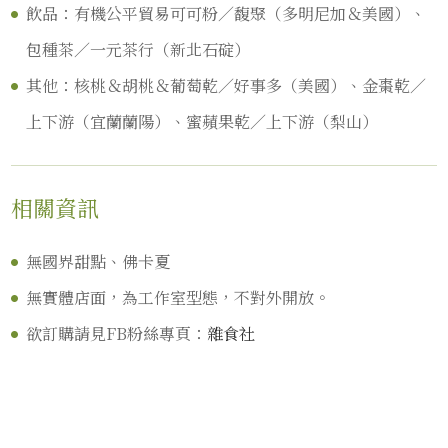
飲品：有機公平貿易可可粉／馥聚（多明尼加＆美國）、
包種茶／一元茶行（新北石碇）
其他：核桃＆胡桃＆葡萄乾／好事多（美國）、金棗乾／
上下游（宜蘭蘭陽）、蜜蘋果乾／上下游（梨山）
相關資訊
無國界甜點、佛卡夏
無實體店面，為工作室型態，不對外開放。
欲訂購請見FB粉絲專頁：
雜食社