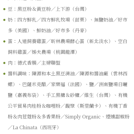
豆：黑豆粉＆黃豆粉／上下游（台灣）
奶：四方鮮乳／四方鮮乳牧場（苗栗）、無鹽奶油／好市
多（美國）、鮮奶油／好市多（丹麥）
蛋：人道飼養雞蛋／昕林農場酵心蛋（新北淡水）、空白
飼料雞蛋／姊夫農場（桃園龍潭）
肉：德式香腸／主婦聯盟
醬料調味：陳源和本土黑豆清油／陳源和醬油廠（雲林西
螺）、巴薩米克醋／家樂福（法國）、鹽／洲南鹽場日曬
鹽（嘉義布袋）、手工黑糖＆砂糖／維生（台灣）、有機
公平貿易肉桂粉＆咖哩粉／馥聚（斯里蘭卡）、有機丁香
粉＆肉荳蔻粉＆多香果粉／Simply Organic、煙燻甜椒粉
／La Chinata（西班牙）