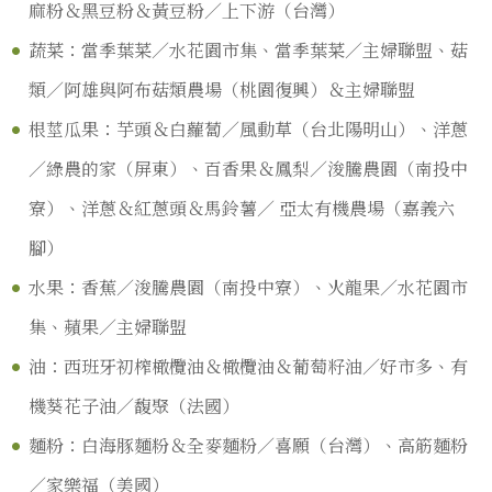
麻粉＆黑豆粉＆黃豆粉／上下游（台灣）
蔬菜：當季葉菜／水花園市集、當季葉菜／主婦聯盟、菇
類／阿雄與阿布菇類農場（桃園復興）＆主婦聯盟
根莖瓜果：芋頭＆白蘿蔔／風動草（台北陽明山）、洋蔥
／綠農的家（屏東）、百香果＆鳳梨／浚騰農園（南投中
寮）、洋蔥＆紅蔥頭＆馬鈴薯／ 亞太有機農場（嘉義六
腳）
水果：香蕉／浚騰農園（南投中寮）、火龍果／水花園市
集、蘋果／主婦聯盟
油：西班牙初榨橄欖油＆橄欖油＆葡萄籽油／好市多、有
機葵花子油／馥聚（法國）
麵粉：白海豚麵粉＆全麥麵粉／喜願（台灣）、高筋麵粉
／家樂福（美國）