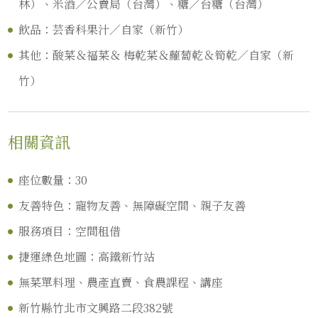
林）、米酒／公賣局（台灣）、糖／台糖（台灣）
飲品：芸香科果汁／自家（新竹）
其他：酸菜＆福菜＆
梅乾菜＆蘿蔔乾＆筍乾／自家（新
竹）
相關資訊
座位數量：30
友善特色：寵物友善、無障礙空間、親子友善
服務項目：空間租借
捷運綠色地圖：高鐵新竹站
無菜單料理、農產直賣、食農課程、講座
新竹縣竹北市文興路二段382號