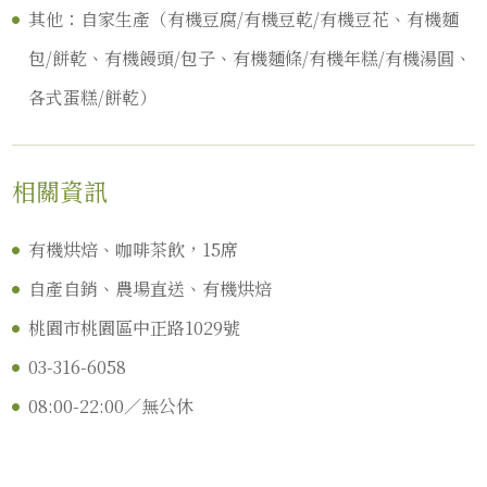
其他：自家生產（有機豆腐/有機豆乾/有機豆花、有機麵
包/餅乾、有機饅頭/包子、有機麵條/有機年糕/有機湯圓、
各式蛋糕/餅乾）
相關資訊
有機烘焙、咖啡茶飲，15席
自產自銷、農場直送、有機烘焙
桃園市桃園區中正路1029號
03-316-6058
08:00-22:00／無公休