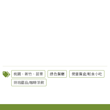
桃園、新竹、苗栗
綠色餐廳
便當餐盒/輕食小吃
烘培甜品/咖啡茶飲