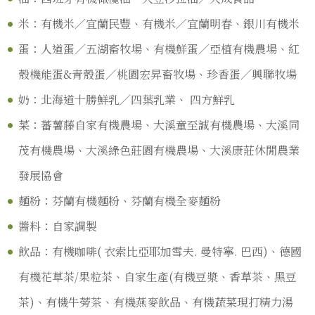
米：有機米／宜蘭民豐、有機米／宜蘭明春、銀川有機米
蛋：人道蛋／五湖畜牧場、有機鮮蛋／亞植有機農場、紅
殼機能蛋&青殼蛋／桃園宏昇畜牧場、珍香蛋／興聯牧場
奶：北海道十勝鮮乳／四葉乳業、 四方鮮乳
菜：蕃薯藤自家有機農場、大溪童至誠有機農場、大溪同
茂有機農場、大溪綠色莊園有機農場、大溪康莊休閒農業
發展協會
麵粉：芬蘭有機麵粉、芬蘭有機全麥麵粉
醬料：自家調製
飲品：有機咖啡( 衣索比亞耶加雪夫. 曼特寧. 巴西)、德國
有機花草茶/果粒茶、自家生產(有機豆漿、香草茶、黑豆
茶)、有機牛蒡茶、有機燕麥飲品、有機蔬菜現打精力湯