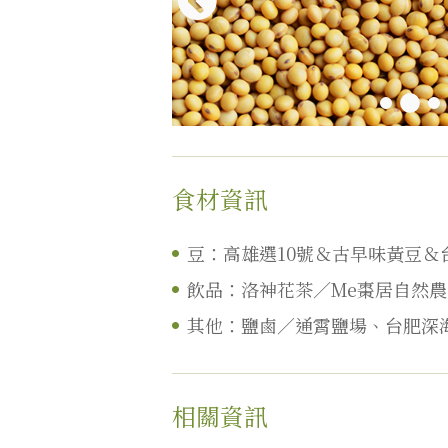
食材資訊
豆：高雄選10號＆古早味黃豆＆
飲品：洛神花茶／Me棗居自然
其他：鹽鹵／通霄鹽場、台肥深
相關資訊