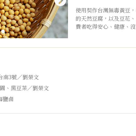
使用契作台灣無毒黃豆，
的天然豆腐，以及豆花、
費者吃得安心、健康、沒
台南3號／劉榮文
農園、黑豆茶／劉榮文
海鹽鹵