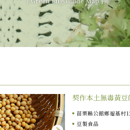
[
Green Life Guide Map
]
契作本土無毒黃豆
苗栗縣公館鄉福基村1
豆製食品