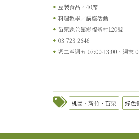
豆製食品，40席
料理教學／講座活動
苗栗縣公館鄉福基村120號
03-723-2646
週二至週五 07:00-13:00、週末 0
桃園、新竹、苗栗
綠色