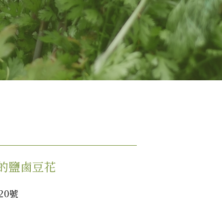
的鹽鹵豆花
20號