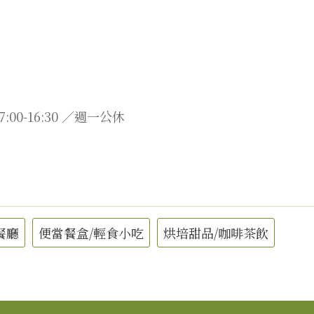
7:00-16:30 ／週一公休
餐廳
便當餐盒/輕食小吃
烘培甜品/咖啡茶飲