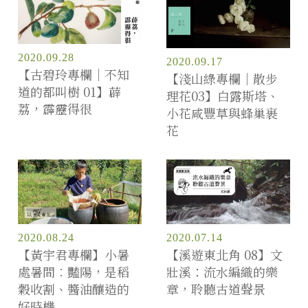
2020.09.28
2020.09.17
【古碧玲專欄｜不知
【淺山綠專欄｜散步
道的都叫樹 01】薜
理花03】白露斯塔、
荔，霹靂得很
小花咸豐草與蜂巢裹
花
2020.08.24
2020.07.14
【黃宇君專欄】小暑
【溪遊東北角 08】文
處暑間︰豔陽，是稻
壯溪：流水編織的樂
穀收割、醬油釀造的
章，聆聽古道聲景
好時機