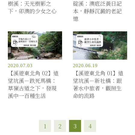
樹溪：天光樹影之
碇溪：澳底泛黃日記
下，卯澳的少女之心
本，靜靜沉澱的老記
憶
2020.07.03
2020.06.19
【溪遊東北角 02】遠
【溪遊東北角 01】遠
望坑溪－跌死馬橋：
望坑溪－新社橋：跟
草嶺古道之下，發現
著水中旅者，觀照生
溪中一百種生活
命的流路
1
2
3
4