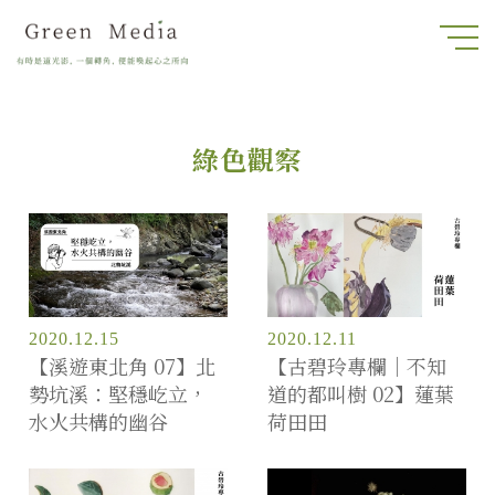
綠色觀察
2020.12.15
2020.12.11
【溪遊東北角 07】北
【古碧玲專欄｜不知
勢坑溪：堅穩屹立，
道的都叫樹 02】蓮葉
水火共構的幽谷
荷田田