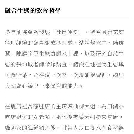
融合生態的飲食哲學
多年前協會為發展「社區便當」，號召具有家庭
料理經驗的會員組成料理隊，邀請蘇立中、陳瓊
慧、陳建宇等生態廚師來上課，以及研究自然生
態的張坤城老師帶隊踏查，認識在地植物生態與
可食野菜，並在這一次又一次增能學習裡，練出
大家齊心辦出一桌澎湃的能力。
在農店裡常態駐店的主廚陳仙柳大姐，為口湖小
吃店退休的女老闆，退休後被蔡云姍撈來掌廚。
繼起家的海鮮麵之後，甘苦人以口湖水產食材為