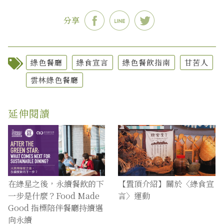
分享
綠色餐廳
綠食宣言
綠色餐飲指南
甘苦人
雲林綠色餐廳
延伸閱讀
在綠星之後，永續餐飲的下
【置頂介紹】關於〈綠食宣
一步是什麼？Food Made
言〉運動
Good 指標陪伴餐廳持續邁
向永續