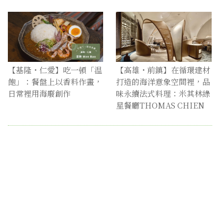
【基隆・仁愛】吃一頓「温
【高雄・前鎮】在循環建材
飽」：餐盤上以香料作畫，
打造的海洋意象空間裡，品
日常裡用海廢創作
味永續法式料理：米其林綠
星餐廳THOMAS CHIEN