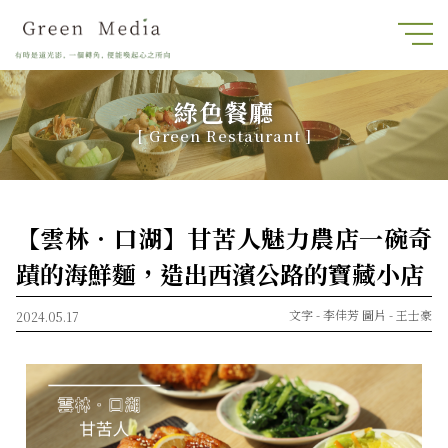
綠色餐廳
[ Green Restaurant ]
【雲林．口湖】甘苦人魅力農店一碗奇
蹟的海鮮麵，造出西濱公路的寶藏小店
文字 -
李佳芳
圖片 -
王士豪
2024.05.17