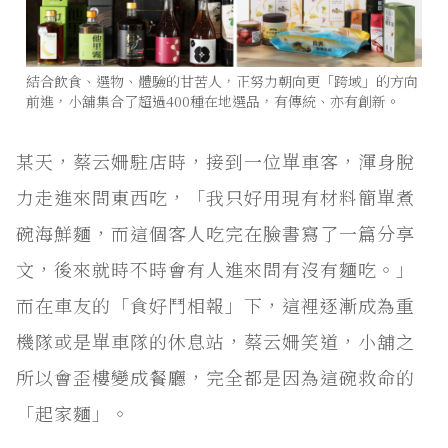
結合飲食、選物、體驗的甘苦人，正努力朝向更「跨域」的方向
前進，小舖集合了超過400種在地選品，有傳統、亦有創新。
某天，蔡云姍駐店時，接到一位單車客，渾身脫
力走進來問東西吃，「我只好用現有材料簡單煮
碗海鮮麵，而這個客人吃完在臉書寫了一篇分享
文，後來就時不時會有人進來問有沒有麵吃。」
而在車友的「食好鬥相報」下，這裡逐漸成為重
機隊或是單車隊的休息站，蔡云姍笑道，小舖之
所以會歪樓變成餐廳，完全都是因為這碗救命的
「起家麵」。