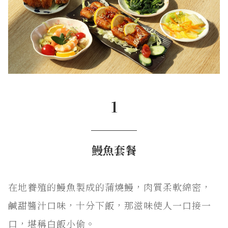
1
─────
鰻魚套餐
在地養殖的鰻魚製成的蒲燒鰻，肉質柔軟綿密，
鹹甜醬汁口味，十分下飯，那滋味使人一口接一
口，堪稱白飯小偷。