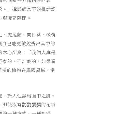
象。」攝影師當下的推論認
方環境區隔開。
花、虎尾蘭、向日葵、橄欖
讓自己能更敏銳辨出其中的
的木心所寫：「我們人真是
舒泰的，不計較的，如果看
同樣的植物在異國異域，常
地，於人性黑暗面中迷航。
，即使沒有馣馣馤馤的花香
嚴的一種方式、一種迷戀