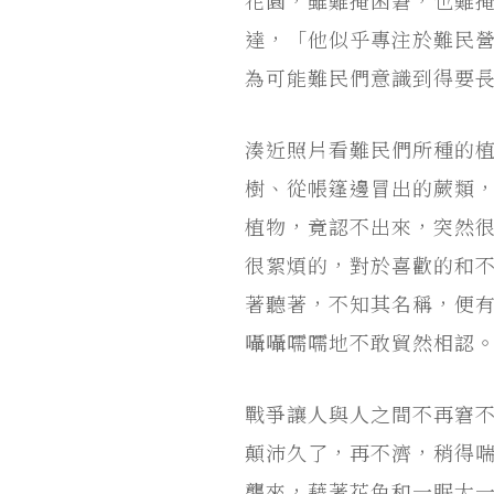
達，「他似乎專注於難民
為可能難民們意識到得要
湊近照片看難民們所種的
樹、從帳篷邊冒出的蕨類
植物，竟認不出來，突然
很絮煩的，對於喜歡的和
著聽著，不知其名稱，便
囁囁嚅嚅地不敢貿然相認
戰爭讓人與人之間不再窘
顛沛久了，再不濟，稍得
襲來，藉著花色和一眠大