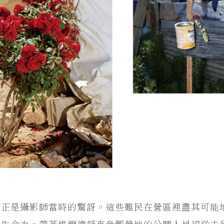
該正是攝影師當時的驚訝。這些難民在營區裡盡其可能
掩生命力。帶著維爾德舒克參觀營地的公關人員卻從未