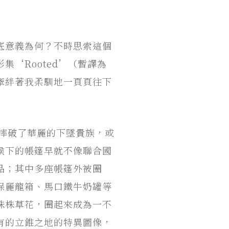
底意義為何？不時思索這個
影集‘Rooted’（暫譯為
牽絆著我柔馴地一頁頁往下
是摔破了華麗的下墜貴族，或
候下的帳篷早就不像聯合國
品；其中多座帳篷外被圈
保麗龍箱、馬口鐵牛奶罐等
株株草花，圈起來成為一不
有的立錐之地的特異圖像，