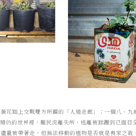
束黃花踏上交戰雙方所闢的「人道走廊」；一個八、九
亂頻仍的世界裡，難民流離失所，逃離被蹂躪到已面目
物儘量被帶著走，但無法移動的植物是否就是喪家之栽