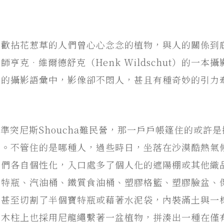
喜歡拈花惹草的人們曾心心念念的植物，與人的關係到
克•維爾德舒克（Henk Wildschut）的一本攝
奇的攝影語彙中，影像卻不悶人，甚且有種奇妙的引力
準突尼斯Shoucha難民營，那一戶戶帳篷住的或許
民。不管住的是哪種人，過些時日，坐落在沙漠酷熱氣
民們各自個性化，入口處多了個人化的遮陽棚或其他織
寶特瓶、汽油桶、鐵質食油桶、塑膠格籃、塑膠臉盆、
；甚至切割了半個寶特瓶或藉著水泥袋，內裝滿土與一
的木柱上也採用尼龍繩繫著一盆植物，拼湊出一種在僅