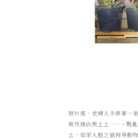
照片裡，老婦人手捧著一
被炸過的焦土上……。戰
土，如家人般之貓狗等動