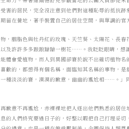
營受害的居民，完全沒注意到他們對這種恥辱的抵抗跡
長期留在營地，著手裝置自己的居住空間，與單調的官
植物，胭脂色與牡丹紅的玫瑰、天竺葵、太陽花、長春
，以及許許多多踉踉蹌蹌一樹花……。我眨眨眼睛，想
很能體會愛植物，而人到異國卻窘於說不出確切植物名
不喜歡的，都想得有個名稱，面臨知其名稱的事物，是
有一種淡淡的窘，漠漠的歉意，幽幽的尷尬相……。」
。
不再歉意不再尷尬，赤裸裸地把人逐出他們熟悉的居住
喘息的人們終究要過日子的，好整以暇把自己打理妥切
一分的綠意，也是一種在飽受壓制後，企圖保持人類尊