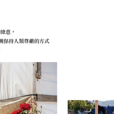
的綠意，
圖保持人類尊嚴的方式
─