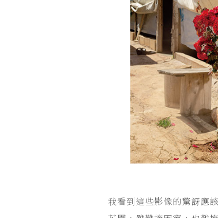
我看到這些影像的驚訝應
花園，雖難掩困窘，也難