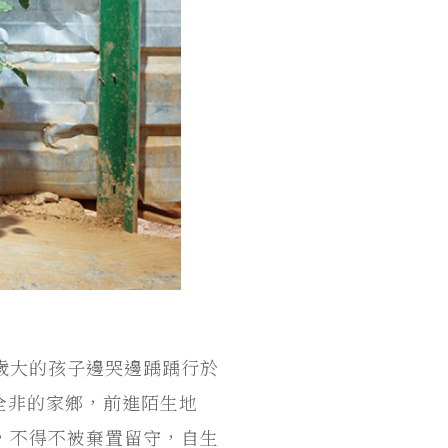
歲大的孩子邊哭邊踽踽行於
全非的家鄉，前進陌生地
，不得不被棄置留守，自生