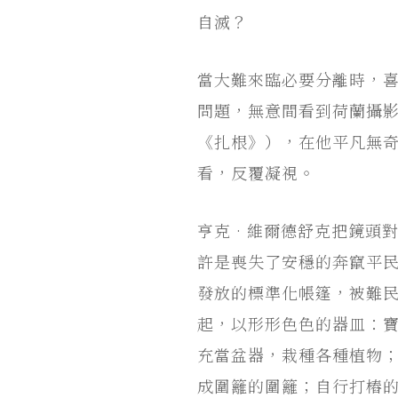
自滅？
當大難來臨必要分離時，
問題，無意間看到荷蘭攝影師亨
《扎根》），在他平凡無
看，反覆凝視。
亨克•維爾德舒克把鏡頭對
許是喪失了安穩的奔竄平
發放的標準化帳篷，被難
起，以形形色色的器皿：
充當盆器，栽種各種植物
成圍籬的圍籬；自行打樁