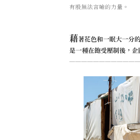
有股無法言喻的力量。
藉
著花色和一眠大一分
是一種在飽受壓制後，企
───────────