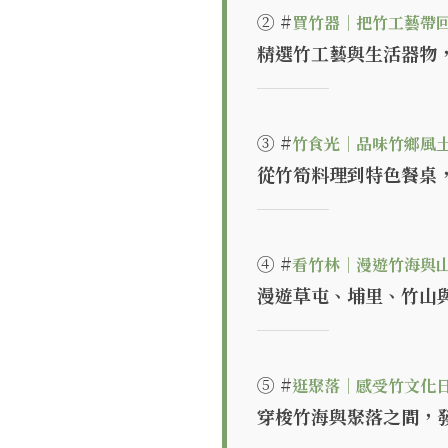
② #
買竹器｜把竹工藝帶
精選竹工藝與生活器物
──────
③ #
竹食光｜品味竹鄉風
從竹筍料理到特色餐桌
──────
④ #
看竹林｜漫遊竹海與
漫遊草屯、埔里、竹山
──────
⑤ #
逛聚落｜感受竹文化
穿梭竹海與聚落之間，