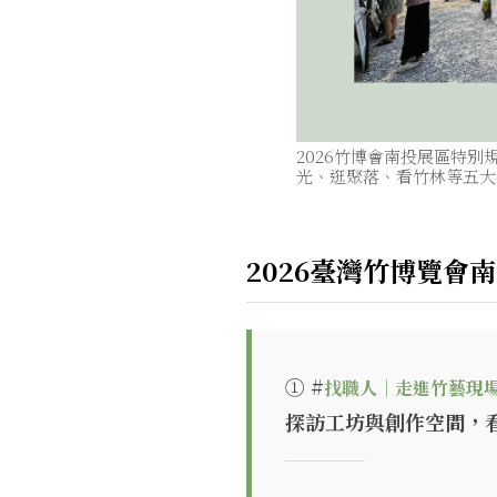
2026竹博會南投展區特
光、逛聚落、看竹林等五大
2026臺灣竹博覽會
① #
找職人｜走進竹藝現
探訪工坊與創作空間，
──────