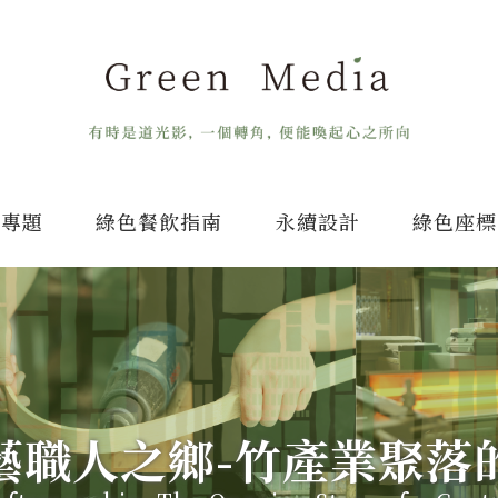
專題
綠色餐飲指南
永續設計
綠色座標
藝職人之鄉-竹產業聚落