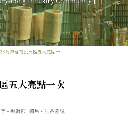
tury-Long Industry Community ]
026竹博會南投展區五大亮點一
展區五大亮點一次
字 -
編輯部
圖片 -
見各圖說