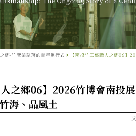
ftsmanship: The Ongoing Story of a Cen
之鄉-竹產業聚落的百年進行式
【南投竹工藝職人之鄉06】2
土
人之鄉06】2026竹博會南投
遊竹海、品風土
文