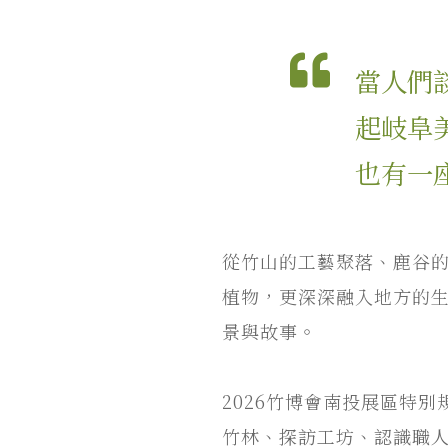
當人們
起岐阜
也有一
從竹山的工藝聚落、鹿谷
植物，更深深融入地方的
景與故事。
2026竹博會南投展區特
竹林、探訪工坊、認識職