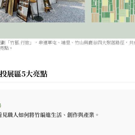
別規劃「竹藝.行旅」，串連草屯、埔里、竹山與鹿谷四大聚落路徑，
亮點。
南投展區5大亮點
場
看見職人如何將竹編進生活、創作與產業。