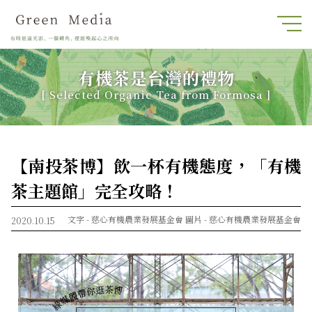
有機茶是台灣的禮物
[ Selected Organic Tea from Formosa ]
【南投茶博】飲一杯有機態度，「有機
茶主題館」完全攻略！
文字 -
慈心有機農業發展基金會
圖片 -
慈心有機農業發展基金會
2020.10.15