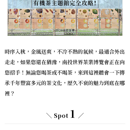
時序入秋，金風送爽，不冷不熱的氣候，最適合外出
走走，如果您還在猶豫，南投世界茶業博覽會正在向
您招手！無論您喝茶或不喝茶，來到這裡體會一下傳
承千年豐富多元的茶文化，歷久不衰的魅力到底在哪
裡？
1
＼ Spot
／