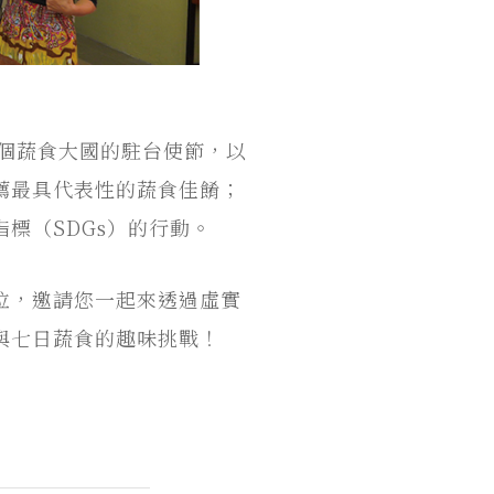
指標中四個蔬食大國的駐台使節，以
薦最具代表性的蔬食佳餚；
標（SDGs）的行動。
位，邀請您一起來透過虛實
與七日蔬食的趣味挑戰！