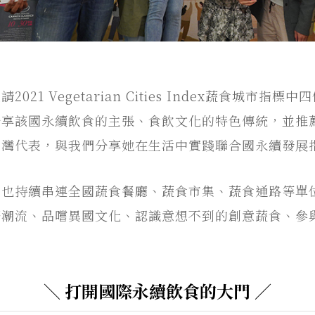
21 Vegetarian Cities Index蔬食城市
分享該國永續飲食的主張、食飲文化的特色傳統，並推
灣代表，與我們分享她在生活中實踐聯合國永續發展指
，也持續串連全國蔬食餐廳、蔬食市集、蔬食通路等單
際潮流、品嚐異國文化、認識意想不到的創意蔬食、參
＼ 打開國際永續飲食的大門 ／