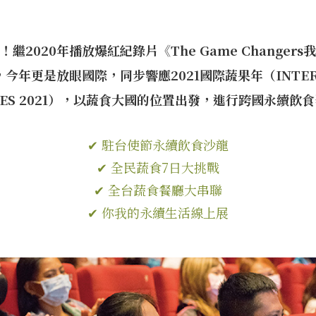
繼2020年播放爆紅紀錄片《The Game Change
年更是放眼國際，同步響應2021國際蔬果年（INTERNAT
TABLES 2021），以蔬食大國的位置出發，進行跨國永
✔ 駐台使節永續飲食沙龍
✔ 全民蔬食7日大挑戰
✔ 全台蔬食餐廳大串聯
✔ 你我的永續生活線上展