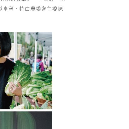
獻卓著，特由農委會主委陳