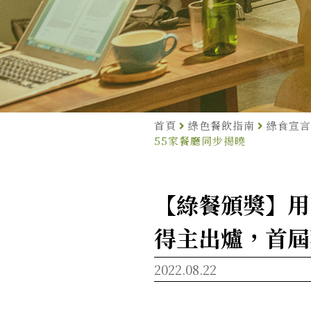
首頁
綠色餐飲指南
綠食宣言
55家餐廳同步揭曉
【綠餐頒獎】用
得主出爐，首屆
2022.08.22