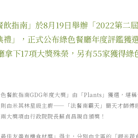
飲指南」於8月19日舉辦「2022第二
典禮」，正式公布綠色餐廳年度評鑑獲
餐廳拿下17項大獎殊榮，另有55家獲得
色餐飲指南GDG年度大獎」由「Plants」獲選，堪
由米其林星級主廚——「法餐南霸天」簡天才師傅經營的「
這兩大獎項由行政院院長蘇貞昌親自頒獎！
最佳友善有機食材獎」得主，分別由北區的「呷米蔬