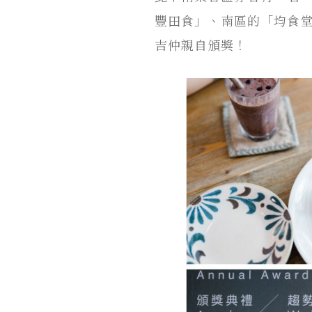
豐田食」、南區的「均食
吉仲親自頒獎！