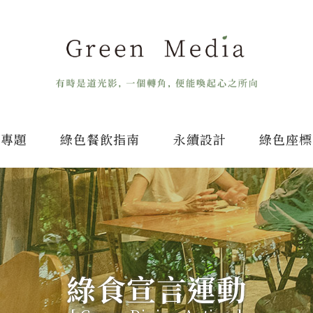
專題
綠色餐飲指南
永續設計
綠色座標
綠食宣言運動