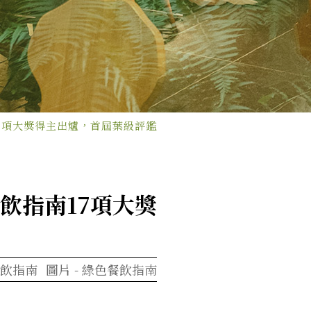
7項大獎得主出爐，首屆葉級評鑑
飲指南17項大獎
飲指南
圖片 -
綠色餐飲指南