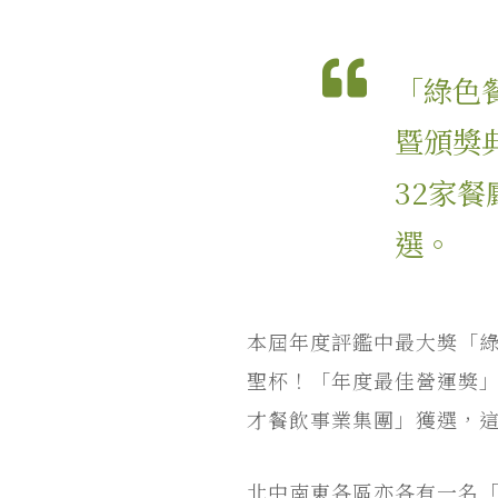
「綠色餐
暨頒獎
32家
選。
本屆年度評鑑中最大獎「綠
聖杯！「年度最佳營運獎」則
才餐飲事業集團」獲選，
北中南東各區亦各有一名「