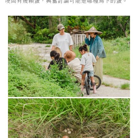
埂間有幾顆蛋，興奮討論可能是哪種鳥下的蛋。