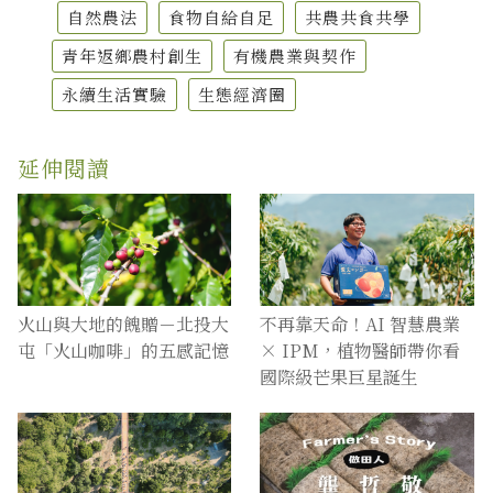
自然農法
食物自給自足
共農共食共學
青年返鄉農村創生
有機農業與契作
永續生活實驗
生態經濟圈
延伸閱讀
火山與大地的餽贈－北投大
不再靠天命！AI 智慧農業
屯「火山咖啡」的五感記憶
× IPM，植物醫師帶你看
國際級芒果巨星誕生