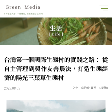
生活
[ Life ]
台灣第一個國際生態村的實踐之路： 從
自主管理到契作友善農法，打造生態經
濟的陽光三葉草生態村
文字 -
李怡欣
圖片 -
林靜怡
2025.08.05