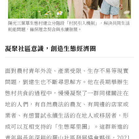
陽光三葉草生態村建立分階段「村民引入機制」，解決共同生活
耗能問題，確保理念契合與永續發展。
凝聚社區意識，創造生態經濟圈
面對農村青年外流、產業受限、生存不易等現實
問題，劉建生也不斷尋思解方。他在長期舉辦生
態村共食的過程中，慢慢凝聚了一群同樣關注在
地的人們，有自然農法的農友、有周邊的店家或
業者、有想嘗試永續生活的在地人或移居者，形
成可以互相支持的「生態鄰里圈」。這群新進的
青年與長年深耕的羅山社區發展協會夥伴，2021