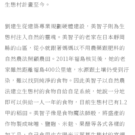
生態村計畫至今。
劉建生從建築專業規劃硬體建設，美智子則為生
態村注入自然的靈魂。美智子的老家在日本靜岡
縣的山區，從小就跟著媽媽以不用農藥跟肥料的
自然農法照顧農田。2011年福島核災後，她的老
家雖然距離福島400公里遠，水源跟土壤仍受到汙
染，難以找到純淨的食物。因此美智子以自然農
法建立生態村的食物自給自足系統，她說一分地
即可以供給一人一年的食物，目前生態村已有1.2
甲的稻田。美智子像是食物魔法師般，將盛產的
作物製成味噌、鹽麴、米麩、果醋等各式各樣的
加工品，自己食用也在陽光三葉草生態村的官網