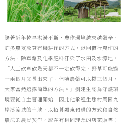
隨著近年乾旱洪澇不斷，農作環境越來越艱辛，
許多農友放棄有機耕作的方式，退回慣行農作的
方法，除草劑及化學肥料汙染了水田及水源地，
「人工砍草砍幾天都不一定砍得完，野草可能過
一兩個月又長出來了，但噴農藥可以撐三個月，
大家當然選擇簡單的方法。」劉建生認為守護環
境要從自主管理開始，因此他承租生態村周圍九
岸溪流域的土地，以招募穀東預購的方式和自然
農法的農民契作，或在有相同理念的店家販售；