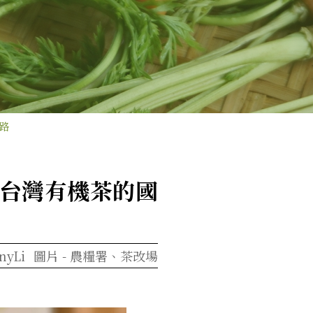
路
 台灣有機茶的國
nyLi
圖片 -
農糧署、茶改場