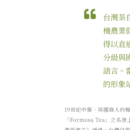
台灣茶自
機農業
得以直通
分級與
語言。
的形象
19世紀中葉，英國商人約翰
「Formosa Tea」
業促進法》通過，台灣已