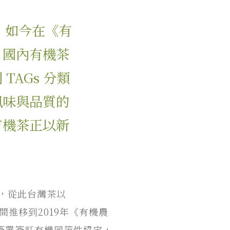
年，如今在《有
，國內有機茶
AGs 分類
風味與品質的
有機茶正以新
國，從此台灣茶以
間推移到2019年《有機農
簽署簽訂有機同等性協定，