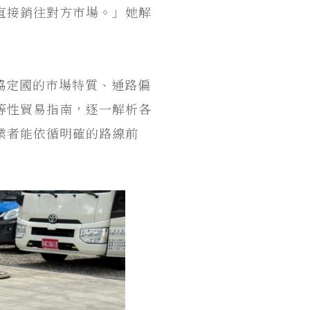
直接銷往對方市場。」她解
協定國的市場特質、通路偏
等性貿易指南，逐一解析各
業者能依循明確的路線前