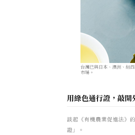
台灣已與日本、澳洲、紐西
市場。
用綠色通行證，敲開
談起《有機農業促進法》
證」。