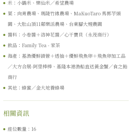
米：小鶹米、樂仙米／希望農場
菜：向青農場、瑪陵竹緣農場、MaKuoTaro 馬郭芋頭
園、大肚山頂11鄰樂活農場、台東腳大嫂農園
醬料：小卷醬＋洛神花醬／心干寶貝（永茂商行）
飲品：Family Tea - 家茶
海產：基漁優鮮鎖管＋透抽＋優鮮飛魚卵＋飛魚卵加工品
／大方合展-阿里棒棒、基隆本港漁船直送黃金蟹／食之飴
商行
其他：蜂蜜／金大地養蜂場
相關資訊
座位數量：16