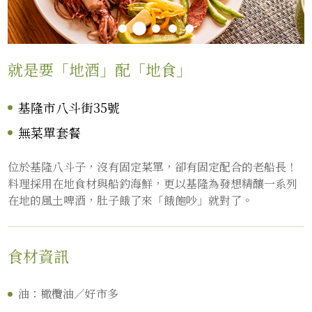
就是要「地酒」配「地食」
基隆市八斗街35號
無菜單套餐
位於基隆八斗子，沒有固定菜單，卻有固定配合的老船長！
料理採用在地食材與船釣海鮮，更以基隆為發想精釀一系列
在地的風土啤酒，肚子餓了來「餓飽吵」就對了。
食材資訊
油：橄欖油／好市多