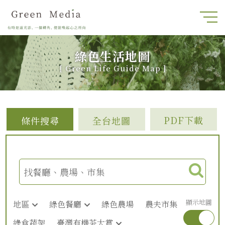
綠色生活地圖
[
Green Life Guide Map
]
PDF下載
條件搜尋
全台地圖
顯示地圖
地區
綠色餐廳
綠色農場
農夫市集
綠食蔬架
臺灣有機茶大賞