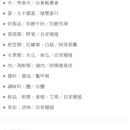
米：卑南米／台東縣農會
蛋：太平雞蛋／億豐蛋行
奶製品：初鹿牛奶／初鹿牧場
葉菜類：野菜／自家種植
根莖類：紅蘿蔔、白菇／阿珠菜攤
水果類：木瓜、南瓜／自家種植
肉／海鮮類：豬肉／阿輝雜貨店
醬料：醬油／龜甲萬
調味料：鹽／台鹽
飲品：刺蔥、香椿、艾草／自家種植
其他：洛神／自家種植