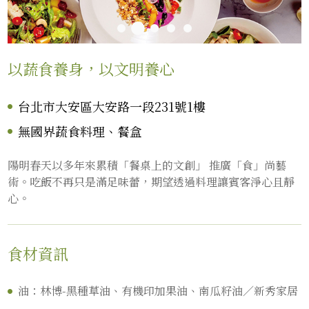
以蔬食養身，以文明養心
台北市大安區大安路一段231號1樓
無國界蔬食料理、餐盒
陽明春天以多年來累積「餐桌上的文創」 推廣「食」尚藝
術。吃飯不再只是滿足味蕾，期望透過料理讓賓客淨心且靜
心。
食材資訊
油：林博-黑種草油、有機印加果油、南瓜籽油／新秀家居