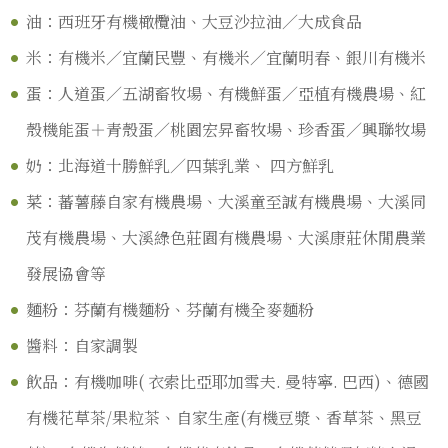
油：西班牙有機橄欖油、大豆沙拉油／大成食品
米：有機米／宜蘭民豐、有機米／宜蘭明春、銀川有機米
蛋：人道蛋／五湖畜牧場、有機鮮蛋／亞植有機農場、紅
殼機能蛋＋青殼蛋／桃園宏昇畜牧場、珍香蛋／興聯牧場
奶：北海道十勝鮮乳／四葉乳業、 四方鮮乳
菜：蕃薯藤自家有機農場、大溪童至誠有機農場、大溪同
茂有機農場、大溪綠色莊園有機農場、大溪康莊休閒農業
發展協會等
麵粉：芬蘭有機麵粉、芬蘭有機全麥麵粉
醬料：自家調製
飲品：有機咖啡( 衣索比亞耶加雪夫. 曼特寧. 巴西)、德國
有機花草茶/果粒茶、自家生產(有機豆漿、香草茶、黑豆