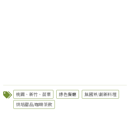
桃園、新竹、苗栗
綠色餐廳
無國界/創新料理
烘培甜品/咖啡茶飲