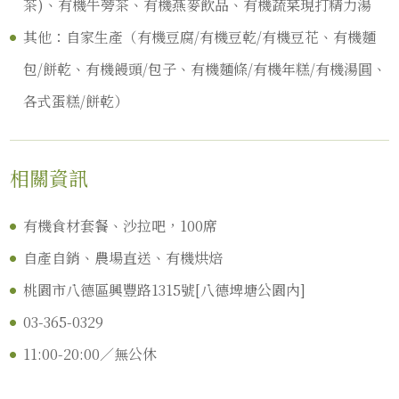
茶)、有機牛蒡茶、有機燕麥飲品、有機蔬菜現打精力湯
其他：自家生產（有機豆腐/有機豆乾/有機豆花、有機麵
包/餅乾、有機饅頭/包子、有機麵條/有機年糕/有機湯圓、
各式蛋糕/餅乾）
相關資訊
有機食材套餐、沙拉吧，100席
自產自銷、農場直送、有機烘焙
桃園市八德區興豐路1315號[八德埤塘公園內]
03-365-0329
11:00-20:00／無公休