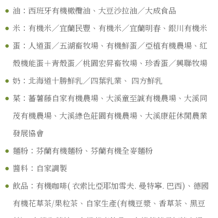
油：西班牙有機橄欖油、大豆沙拉油／大成食品
米：有機米／宜蘭民豐、有機米／宜蘭明春、銀川有機米
蛋：人道蛋／五湖畜牧場、有機鮮蛋／亞植有機農場、紅
殼機能蛋＋青殼蛋／桃園宏昇畜牧場、珍香蛋／興聯牧場
奶：北海道十勝鮮乳／四葉乳業、 四方鮮乳
菜：蕃薯藤自家有機農場、大溪童至誠有機農場、大溪同
茂有機農場、大溪綠色莊園有機農場、大溪康莊休閒農業
發展協會
麵粉：芬蘭有機麵粉、芬蘭有機全麥麵粉
醬料：自家調製
飲品：有機咖啡( 衣索比亞耶加雪夫. 曼特寧. 巴西)、德國
有機花草茶/果粒茶、自家生產(有機豆漿、香草茶、黑豆