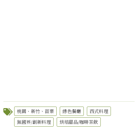
桃園、新竹、苗栗
綠色餐廳
西式料理
無國界/創新料理
烘培甜品/咖啡茶飲