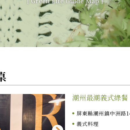
[
Green Life Guide Map
]
餐桌
潮州最潮義式綠餐
屏東縣潮州鎮中洲路1
義式料理