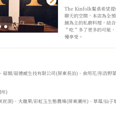
The Kinfolk餐桌
聊天的空間，本店為全預
餚為主的私廚料理，結合
＂吃＂多了更多的可能，
慢享受。
、菇類/菇德威生技有限公司(屏東長治)、食用花/彤浩野
州)
東崁頂)、火龍果/彩虹玉生態農場(屏東潮州)、草莓/仙子