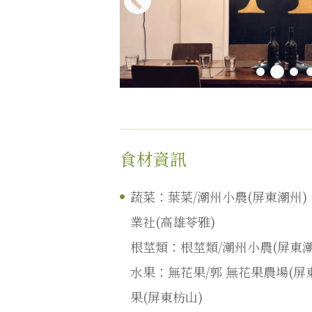
食材資訊
蔬菜：葉菜/潮州小農(屏東潮州)
業社(高雄苓雅)
根莖類：根莖類/潮州小農(屏東潮
水果：無花果/郭 無花果農場(屏
果(屏東枋山)