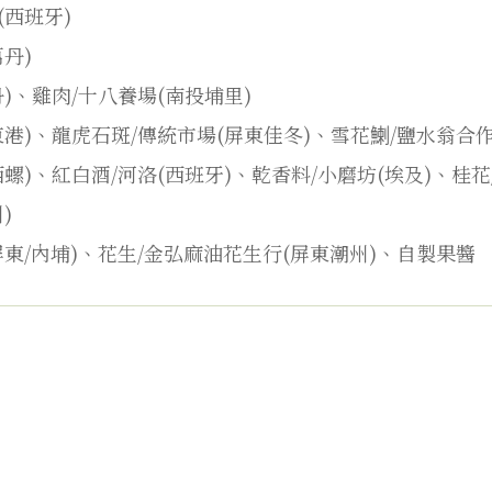
西班牙)
丹)
)、雞肉/十八養場(南投埔里)
港)、龍虎石斑/傳統市場(屏東佳冬)、雪花鯻/鹽水翁合作
)、紅白酒/河洛(西班牙)、乾香料/小磨坊(埃及)、桂花/
)
東/內埔)、花生/金弘麻油花生行(屏東潮州)、自製果醬