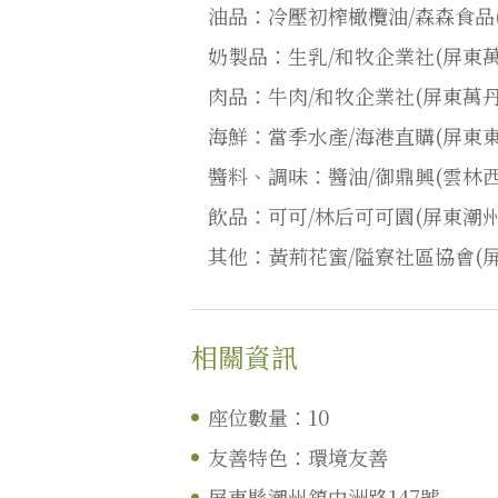
油品：冷壓初榨橄欖油/森森食品(
奶製品：生乳/和牧企業社(屏東萬
肉品：牛肉/和牧企業社(屏東萬丹
海鮮：當季水產/海港直購(屏東東
醬料、調味：醬油/御鼎興(雲林西螺
飲品：可可/林后可可園(屏東潮州
其他：黃荊花蜜/隘寮社區協會(屏
相關資訊
座位數量：10
友善特色：環境友善
屏東縣潮州鎮中洲路147號