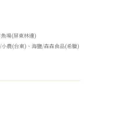
魚場(屏東林邊)
小農(台東)、海鹽/森森食品(希臘)