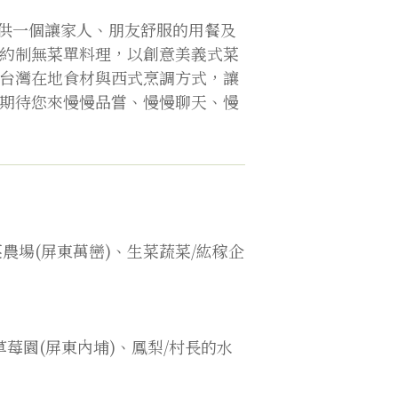
希望提供一個讓家人、朋友舒服的用餐及
約制無菜單料理，以創意美義式菜
台灣在地食材與西式烹調方式，讓
期待您來慢慢品嘗、慢慢聊天、慢
菜農場(屏東萬巒)、生菜蔬菜/紘稼企
草莓園(屏東內埔)、鳳梨/村長的水