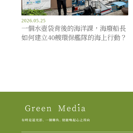
2026.05.25
一個水壺袋背後的海洋課，海廢船長
如何建立40艘環保艦隊的海上行動？