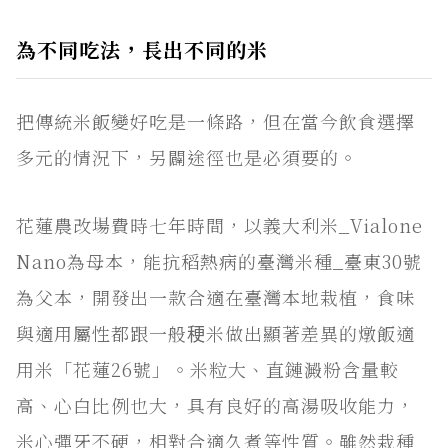
為不同吃法，長出不同的米
把傳統米飯變好吃是一條路，但在當今飲食選擇
多元的情況下，另闢途徑也是必須要的。
花蓮農改場費時七年時間，以義大利米_Vialone
Nano為母本，能抗稻熱病的臺灣米種_臺東30號
為父本，開發出一款合適在臺灣本地栽植，食味
與適用屬性都跟一般稉米做出顯著差異的燉飯適
用米「花蓮26號」。米粒大、直鏈澱粉含量較
高、心白比例也大，具有良好的高湯吸收能力，
米心彈牙不硬，相對合適久煮等性質。雖然栽種