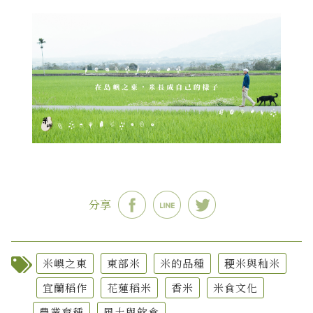
分享
米嶼之東
東部米
米的品種
稉米與秈米
宜蘭稻作
花蓮稻米
香米
米食文化
農業育種
風土與飲食