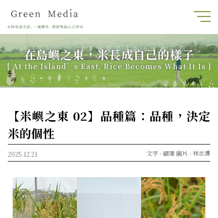
在島嶼之東，米長成自己的樣子
[ At the Island’s East, Rice Becomes What It Is ]
【米嶼之東 02】品種篇：品種，決定
米的個性
文字 -
顧瑋
圖片 -
林志潭
2025.12.21