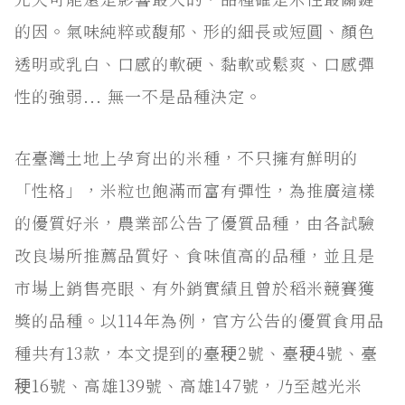
的因。氣味純粹或馥郁、形的細長或短圓、顏色
透明或乳白、口感的軟硬、黏軟或鬆爽、口感彈
性的強弱... 無一不是品種決定。
在臺灣土地上孕育出的米種，不只擁有鮮明的
「性格」，米粒也飽滿而富有彈性，為推廣這樣
的優質好米，農業部公告了優質品種，由各試驗
改良場所推薦品質好、食味值高的品種，並且是
市場上銷售亮眼、有外銷實績且曾於稻米競賽獲
獎的品種。以114年為例，官方公告的優質食用品
種共有13款，本文提到的臺稉2號、臺稉4號、臺
稉16號、高雄139號、高雄147號，乃至越光米