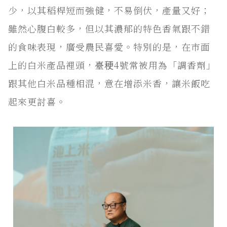
少，以其稻桿短而強健，不易倒伏，產量又好；
雖然心腹白較多，但以其濃郁的特色香氣跟不錯
的食味表現，廣受農民喜愛。特別的是，在市面
上的白米產品裡頭，臺稉4號常被用為「調香劑」
跟其他白米品種相混，意在增添米香，讓米飯吃
起來更討喜。