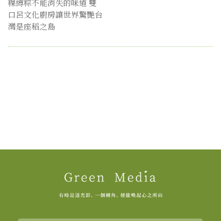
粿縛粽不能消失的味道 雙
口呂文化廚房讓世界驚艷台
灣是座稻之島