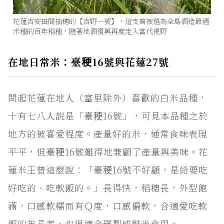
花蓮吉安田間抽穗的【吉野一號】，這支曾被選為全島酒造最適
米種的百年稻種，隨著地酒復興再度走入當代視野
在地日常米：臺稉16號與花蓮27號
問起花蓮在地人（富里除外）喜歡的白米品種，
十有七八人說是「臺稉16號」，可見本品種之於
地方的被喜愛程度。產量好的米，通常食味表現
平平，但臺稉16號難得地兼顧了產量與美味。花
蓮米王曾這麼說：「臺稉16號不好顧，是給要吃
好吃的、吃軟飯的。」長得快，稻穗長，外型飽
滿，口感軟糯而有Ｑ度，口感偏軟，合適愛吃軟
飯的年長者，也很適合碾製成糙米食用。