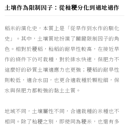
土壤作為限制因子：從秈稉分化到適地適作
稻米的演化史，本質上是「從旱作到水作的馴化
史」。其中，土壤質地扮演了關鍵限制因子的角
色。相對於稉稻，秈稻的耐旱性較高，在接近旱
作的條件下仍可栽種，對於排水快速，保肥力不
這麼好的砂質土壤適應力也更強；稉稻的耐旱性
則較低，適合水田，也更合適栽種於顆粒細，保
水與保肥力都較強的黏土土質。
地域不同，土壤屬性不同，合適栽種的米種也不
相同。除了秈稉之別，即使同為稉米，也還有多