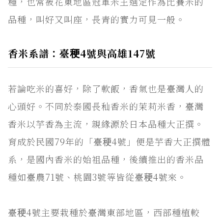
種，也常被花東地區冠軍米王選定作為比賽米的
品種，叫好又叫座，長青的實力可見一般。
香米系譜：臺稉4號與高雄147號
若論吃米的喜好，除了軟飯，香氣也是臺灣人的
心頭好。不同於泰國長秈香米的茉莉米香，臺灣
香米以芋香為主流，親緣源於日本品種大正撰。
育成於民國79年的「臺稉4號」便是芋香大正撰體
系，是國內香米的始祖品種，後續推出的香米品
種如臺農71號、桃園3號等皆從臺稉4號來。
臺稉4號主要栽種於臺灣東部地區，西部種植較