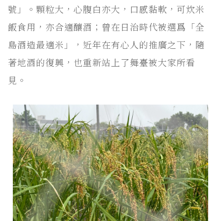
號」。顆粒大，心腹白亦大，口感黏軟，可炊米
飯食用，亦合適釀酒；曾在日治時代被選爲「全
島酒造最適米」，近年在有心人的推廣之下，隨
著地酒的復興，也重新站上了舞臺被大家所看
見。