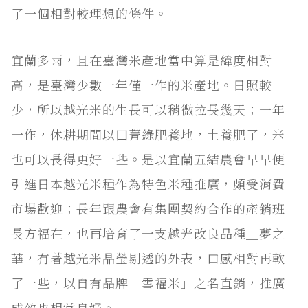
了一個相對較理想的條件。
宜蘭多雨，且在臺灣米產地當中算是緯度相對
高，是臺灣少數一年僅一作的米產地。日照較
少，所以越光米的生長可以稍微拉長幾天；一年
一作，休耕期間以田菁綠肥養地，土養肥了，米
也可以長得更好一些。是以宜蘭五結農會早早便
引進日本越光米種作為特色米種推廣，頗受消費
市場歡迎；長年跟農會有集團契約合作的產銷班
長方福在，也再培育了一支越光改良品種＿夢之
華，有著越光米晶瑩剔透的外表，口感相對再軟
了一些，以自有品牌「雪福米」之名直銷，推廣
成效也相當良好。