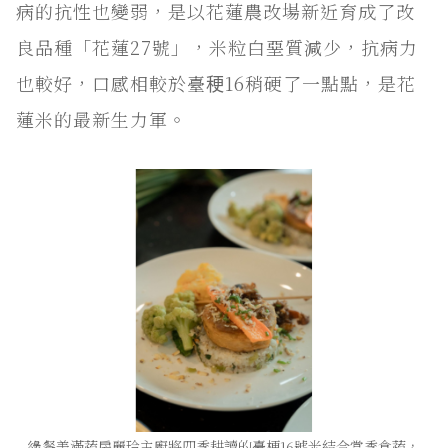
病的抗性也變弱，是以花蓮農改場新近育成了改
良品種「花蓮27號」，米粒白堊質減少，抗病力
也較好，口感相較於臺稉16稍硬了一點點，是花
蓮米的最新生力軍。
綠餐美滿蔬房麗玲主廚將四季耕讀的臺梗16號米結合當季食蔬，