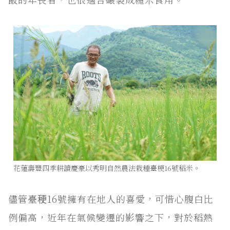
花蓮壽豐四季耕讀慶豪以秀明自然農法栽種臺梗16號稻米。
儘管臺稉16號擁有在地人的喜愛，可惜心腹白比
例偏高，近年在氣候變遷的影響之下，對於稻熱