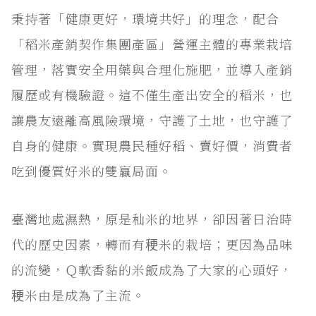
秉持著「健康更好，環境共好」的理念，配合
「稻米產銷契作集團產區」營運主體的專業栽培
管理，落實安全用藥與合理化施肥，並導入產銷
履歷或有機驗證。這不僅生產出安全的稻米，也
讓農友遠離高風險環境，守護了土地，也守護了
自身的健康。實現農民種好稻、賣好價，消費者
吃到優質好米的雙贏局面。
臺灣地處濕熱，原是秈米的地界，卻因著日治時
代的歷史因素，轉而有稉米的栽培；更因為品味
的流變，Ｑ軟香黏的米飯成為了大家的心頭好，
稉米由是成為了主流。