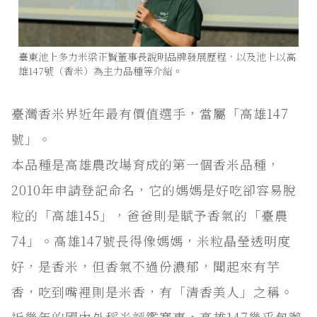
臺東池上多力米梁正賢董事長說明品牌發展歷程，以及池上以高
雄147號（香米）為主力品種等介紹。
臺灣香米界近年最有價值選手，當屬「高雄147
號」。
本品種是高雄農改場育成的第一個香米品種，
2010年申請登記命名，它的媽媽是好吃卻容易脫
粒的「高雄145」，爸爸則是賦予香氣的「臺農
74」。高雄147號長得像媽媽，米粒晶瑩透明度
好，是香米，但香氣不過份濃郁，聞起來有芋
香，吃到嘴裡則是米香，有「清香美人」之稱。