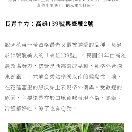
創作出風味十足的秋季米料理。
長青主力：高雄139號與臺稉2號
說起花東一帶資格最老又最被鍾愛的品種，莫過
於綽號醜美人的「高雄139號」。民國64年由高雄
農改場發表，儘管是西部育成品種，卻格外合適
東部風土，尤適合秀姑巒溪以南的偏黏性土壤，
在花蓮富里的黑沃黏土表現格外優異。受歡迎的
原因，主要還是在於口感食味表現不俗，熱飯、
冷飯都好吃，涼了也有Ｑ勁。