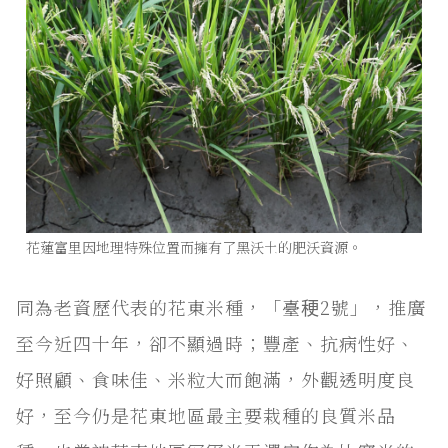
花蓮富里因地理特殊位置而擁有了黑沃土的肥沃資源。
同為老資歷代表的花東米種，「臺稉2號」，推廣
至今近四十年，卻不顯過時；豐產、抗病性好、
好照顧、食味佳、米粒大而飽滿，外觀透明度良
好，至今仍是花東地區最主要栽種的良質米品