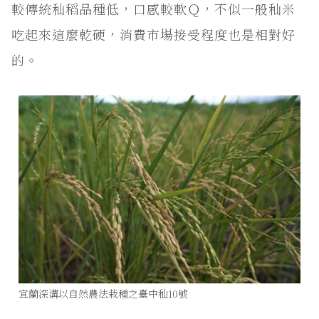
較傳統秈稻品種低，口感較軟Ｑ，不似一般秈米
吃起來這麼乾硬，消費市場接受程度也是相對好
的。
宜蘭深溝以自然農法栽種之臺中秈10號