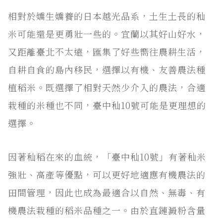
相對於嬌生嬌養的日本越光品系，土生土長的秈
米可能還是更勇壯一些的。宜蘭以其好山好水，
又距離臺北不太遠，匯集了好些嚮往農耕生活，
自耕自食的島內移民，選擇以有機、友善農法種
植稻米。既選擇了相對天然少介入的農法，合適
栽種的米種也不同，臺中秈10號可能是更理想的
選擇。
因著秈稻在來的血統，「臺中秈10號」有著秈米
強壯、高產等優點，可以更好地適應有機農法的
田間管理，因此也成為最適合以自然、無毒、有
機農法栽種的稻米品種之一。由於直鏈澱粉含量