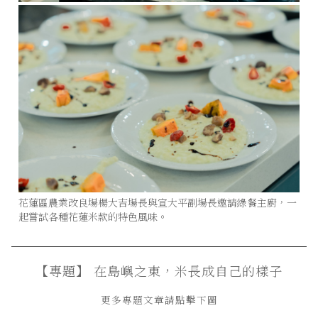
花蓮區農業改良場楊大吉場長與宣大平副場長邀請綠餐主廚，一
起嘗試各種花蓮米款的特色風味。
【專題】 在島嶼之東，米長成自己的樣子
更多專題文章請點擊下圖