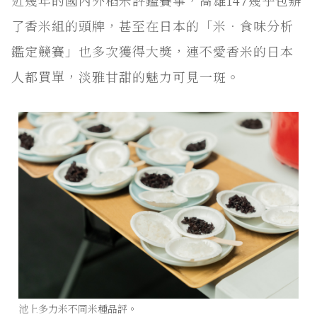
近幾年的國內外稻米評鑑賽事，高雄147幾乎包辦
了香米組的頭牌，甚至在日本的「米．食味分析
鑑定競賽」也多次獲得大獎，連不愛香米的日本
人都買單，淡雅甘甜的魅力可見一斑。
池上多力米不同米種品評。