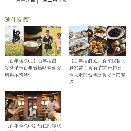
延伸閱讀
【百年稻浪01】百年稻浪：
【百年稻浪02】從殖民輸入
從蓬萊米百年看島嶼糧食文
到家常主食 從在來米轉為
明與永續韌性
蓬萊米的台灣飲食文化的變
遷
【百年稻浪03】留住阿嬤炊