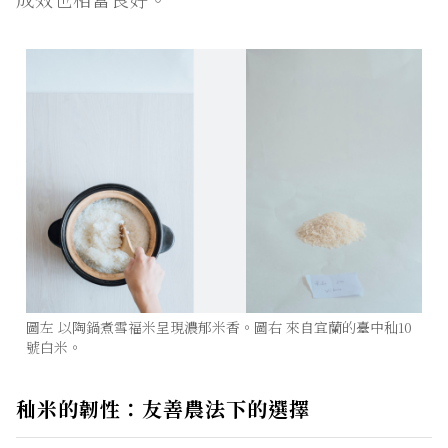
圖左 以陶鍋煮雪福米呈現濃郁米香。圖右 來自宜蘭的臺中秈10
號白米。
秈米的韌性：友善農法下的選擇