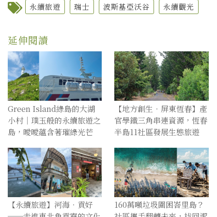
永續旅遊
瑞士
波斯基亞沃谷
永續觀光
延伸閱讀
Green Island綠島的大湖
【地方創生．屏東恆春】產
小村｜璞玉般的永續旅遊之
官學鐵三角串連資源，恆春
島，曖曖蘊含著璀綠光芒
半島11社區發展生態旅遊
【永續旅遊】河海．貢好
160萬噸垃圾圍困峇里島？
──走進東北角貢寮的文化
社區攜手翻轉未來，找回潔