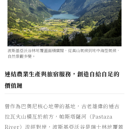
波斯基亞沃谷林地覆蓋面積廣闊，從高山氣候到地中海型氣候，
自然景觀多變。
連結農業生產與旅宿服務，創造自給自足的
價值鏈
曾作為巴奧尼核心地帶的基地，古老雄偉的通古
拉瓦火山橫亙於前方，帕斯塔薩河（Pastaza
River）流經對岸，波斯基亞沃谷是瑞士林地覆蓋