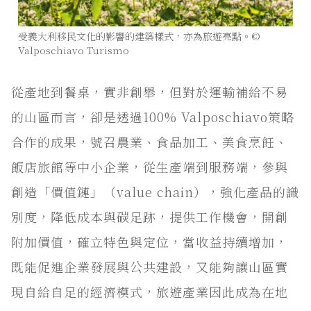
受義大利移民文化的影響的建築樣式，亦為旅遊亮點。©
Valposchiavo Turismo
從產地到餐桌，實非創舉，但對於運輸補給不易
的山區而言，卻是透過100% Valposchiavo策略
合作的成果，號召農業、食品加工、美食烹飪、
飯店旅館等中小企業，從生產端到服務端，參與
創造「價值鏈」（value chain），強化產品的識
別度，降低成本與碳足跡，提供工作機會，開創
附加價值，確立特色與定位，當收益持續增加，
既能促進企業發展與公共建設，又能夠讓山區實
現自給自足的經濟模式，旅遊產業因此成為在地