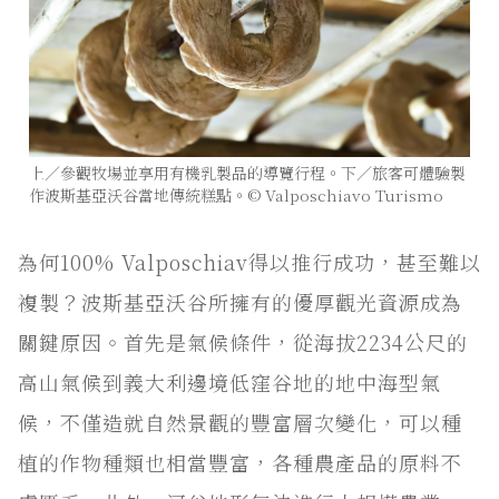
上／參觀牧場並享用有機乳製品的導覽行程。下／旅客可體驗製
作波斯基亞沃谷當地傳統糕點。© Valposchiavo Turismo
為何100% Valposchiav得以推行成功，甚至難以
複製？波斯基亞沃谷所擁有的優厚觀光資源成為
關鍵原因。首先是氣候條件，從海拔2234公尺的
高山氣候到義大利邊境低窪谷地的地中海型氣
候，不僅造就自然景觀的豐富層次變化，可以種
植的作物種類也相當豐富，各種農產品的原料不