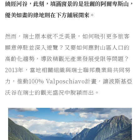
繞經河谷，此刻，填滿窗景的是壯麗的阿爾卑斯山，
優美如畫的綠地則在下方鋪展開來。
然而，瑞士原本就不乏美景，如何吸引更多旅客
願意停駐並深入遊覽？又要如何應對山區人口的
高齡化趨勢，導致精觀光產業發展受限等問題？
2013年，當地相關組織與瑞士聯邦農業局共同努
力，推動100% Valposchiavo計畫，讓波斯基亞
沃谷在瑞士的觀光盛況中脫穎而出。