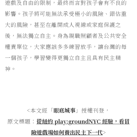
遊戲及自由的限制，最終而言對孩子會有不良的
影響。孩子將可能無法承受極小的風險、錯估重
大的風險，甚至在離開成人視線或家庭保護之
後，無法獨立自主。身為親職照顧者及公共安全
權責單位，大家應該多多練習放手，讓台灣的每
一個孩子，學習變得更獨立自主且具有民主精
神。
<本文經「
眼底城事
」授權刊登，
原文標題：
從紐約 play:groundNYC 經驗，看冒
險遊戲場如何養出民主下一代
>