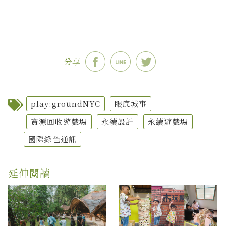
分享
play:groundNYC
眼底城事
資源回收遊戲場
永續設計
永續遊戲場
國際綠色通訊
延伸閱讀