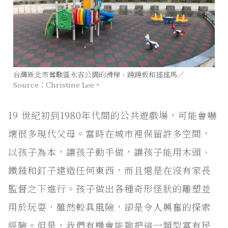
台灣新北市鶯歌區永吉公園的滑梯、蹺蹺板和搖搖馬／
Source：Christine Lee。
19 世紀初到1980年代間的公共遊戲場，可能會嚇
壞很多現代父母。當時在城市裡保留許多空間，
以孩子為本，讓孩子動手做，讓孩子能用木頭、
鐵錘和釘子建造任何東西，而且還是在沒有家長
監督之下進行。孩子做出各種奇形怪狀的雕塑並
用於玩耍，雖然較具風險，卻是令人興奮的探索
經驗。但是，我們有機會能夠把這一類型富有民