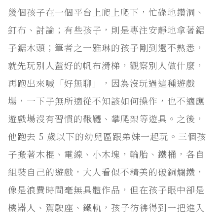
幾個孩子在一個平台上爬上爬下，忙碌地鑽洞、
釘布、討論；有些孩子，則是專注安靜地拿著鋸
子鋸木頭；筆者之一雅琳的孩子剛到還不熟悉，
就先玩別人蓋好的帆布滑梯，觀察別人做什麼，
再跑出來喊「好無聊」，因為沒玩過這種遊戲
場，一下子無所適從不知該如何操作，也不適應
遊戲場沒有習慣的鞦韆、攀爬架等遊具。之後，
他跑去 5 歲以下的幼兒區跟弟妹一起玩。三個孩
子搬著木棍、電線、小木塊，輪胎、鐵桶，各自
組裝自己的遊戲，大人看似不精美的破銅爛鐵，
像是浪費時間毫無具體作品，但在孩子眼中卻是
機器人、駕駛座、鐵軌，孩子彷彿得到一把進入