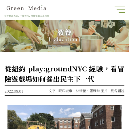
教養
[ Education ]
從紐約 play:groundNYC 經驗，看冒
險遊戲場如何養出民主下一代
文字 -
眼底城事｜林瑞營、張雅琳
圖片 -
見各圖說
2022.08.01