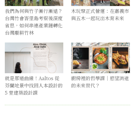
我們為何與竹子漸行漸遠？
木玩聚正式營運：在嘉義市
台灣竹會峇里島考察後深度
與五木一起玩出木育未來
省思，如何串連產業鏈轉化
台灣廢耕竹林
就是那道曲線！Aaltos 從
廚房裡的哲學課｜慾望消逝
芬蘭地景中找回人本設計的
的未來世代？
5 堂建築設計課