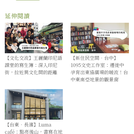
延伸閱讀
【文化交流】王麗蘭印尼語
【新住民空間．台中】
課堂的寫生簿：深入印尼
1095文史工作室：遷徙中
街，拉近異文化間的距離
孕育出東協廣場的暖流！台
中東南亞地景的觀景窗
【台東．長濱】Luma
café：點亮後山，書寫在地