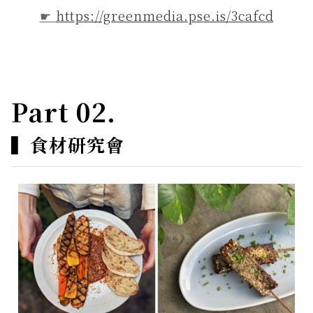
☛
https://greenmedia.pse.is/3cafcd
Part 02.
▍
食材研究會