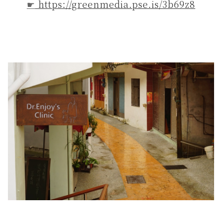
☛
https://greenmedia.pse.is/3b69z8