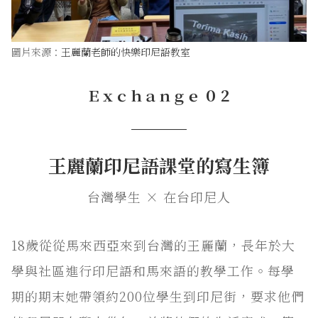
圖片來源：
王麗蘭老師的快樂印尼語教室
Ｅｘｃｈａｎｇｅ ０２
───
王麗蘭印尼語課堂的寫生簿
台灣學生 × 在台印尼人
18歲從從馬來西亞來到台灣的王麗蘭，長年於大
學與社區進行印尼語和馬來語的教學工作。每學
期的期末她帶領約200位學生到印尼街，要求他們