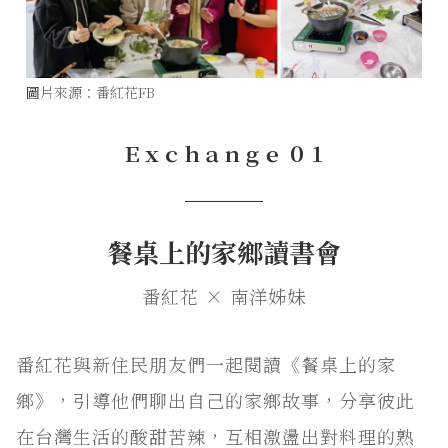
圖
片來源：番紅花FB
Ｅｘｃｈａｎｇｅ ０１
───
餐桌上的家鄉讀書會
番紅花 × 南洋姊妹
番紅花與新住民朋友們一起閱讀《餐桌上的家
鄉》，引導他們聊出自己的家鄉故事，分享彼此
在台灣生活的酸甜苦辣，互相激盪出對料理的熟