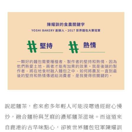
說起麵茶，愈來愈多年輕人可能沒嚐過經耐心慢
炒，融合麵粉與芝麻的濃郁麵茶滋味。而這道來
自鹿港的古早味點心，卻被世界麵包冠軍陳耀訓