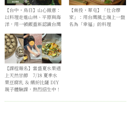
【台中・烏日】山心餓意：
【南投・草屯】「仕合廖
以料理走進山林、平原與海
家」：用台灣風土端上一盤
洋，用一頓飯重新認識台灣
名為「幸福」的料理
【課程報名】當盛夏水果遇
上天然甘醇 7/18 夏季水
果豆腐乳 ＆ 繽紛比薩 DIY
親子體驗課，熱烈招生中！