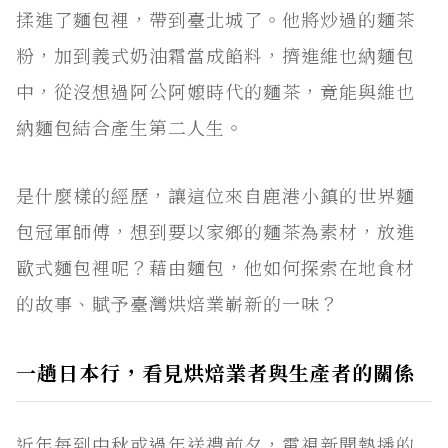
揉進了麵包裡，帶到臺北城了。他將炒過的麵茶
粉，加到義式奶油霜當成餡料，擠進維也納麵包
中，從沒想過阿公阿嬤時代的麵茶，竟能與維也
納麵包結合產生第二人生。
是什麼樣的經歷，讓這位來自鹿港小鎮的世界麵
包冠軍師傅，想到要以家鄉的麵茶為素材，放進
歐式麵包裡呢？藉由麵包，他如何探索在地食材
的故事、賦予臺灣烘焙業嶄新的一味？
一趟日本行，看見烘焙業者與生產者的關係
近年每到中秋或過年送禮前夕，電視新聞熱播的