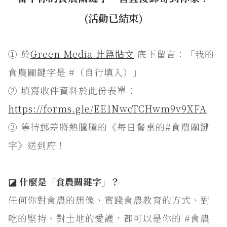
(活動已結束)
① 於
Green Media 此篇貼文
底下留言：「我的
食農關鍵字是 #（自行填入）」
② 填寫收件資料於此份表單：
https://forms.gle/EE1NwcTCHwm9v9XFA
③ 等待郵差將熱騰騰的《每日餐桌的#食農關鍵
字》送到府！
⠀⠀⠀⠀⠀
◪ 什麼是「食農關鍵字」？
任何你對食農的想像、實踐食農教育的方式、對
吃的堅持、對土地的愛護，都可以是你的 #食農