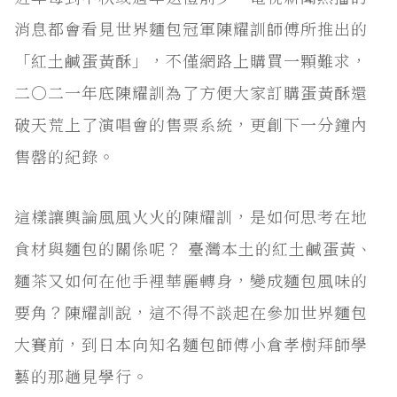
消息都會看見世界麵包冠軍陳耀訓師傅所推出的
「紅土鹹蛋黃酥」，不僅網路上購買一顆難求，
二○二一年底陳耀訓為了方便大家訂購蛋黃酥還
破天荒上了演唱會的售票系統，更創下一分鐘內
售罄的紀錄。
這樣讓輿論風風火火的陳耀訓，是如何思考在地
食材與麵包的關係呢？ 臺灣本土的紅土鹹蛋黃、
麵茶又如何在他手裡華麗轉身，變成麵包風味的
要角？陳耀訓說，這不得不談起在參加世界麵包
大賽前，到日本向知名麵包師傅小倉孝樹拜師學
藝的那趟見學行。