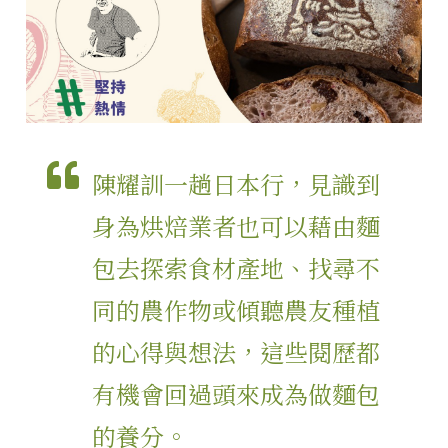
陳耀訓一趟日本行，見識到
身為烘焙業者也可以藉由麵
包去探索食材產地、找尋不
同的農作物或傾聽農友種植
的心得與想法，這些閱歷都
有機會回過頭來成為做麵包
的養分。