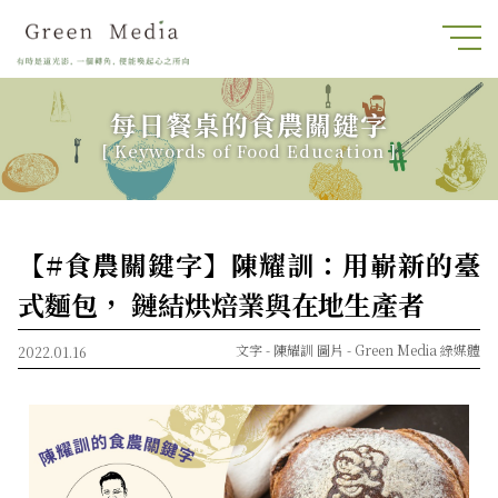
每日餐桌的食農關鍵字
[ Keywords of Food Education ]
【#食農關鍵字】陳耀訓：用嶄新的臺
式麵包， 鏈結烘焙業與在地生產者
文字 -
陳耀訓
圖片 -
Green Media 綠媒體
2022.01.16