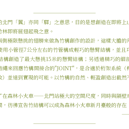
────────────
的北門「翼」亦同「驛」之意思，目的是想創造在即將上
竹林即將展翅起飛之意。
兩側極限懸挑的翅膀來做為竹構創作的設計，這樣大膽的
使用小管徑7公分左右的竹管構成輕巧的懸臂結構，並且
結構創造了最大懸挑15米的懸臂結構；另透過精巧的細
繩來回應竹構間接合的"JOINT"，是合適於桁架系統
收）並達到實現的可能。以竹構的自然、輕盈創造出截然
了在森林小火車——北門站極大的空間尺度，同時與隔壁
間，彷彿宣告竹結構可以成為森林小火車新月臺般的存在
—
────────────