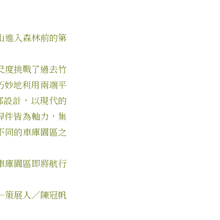
山進入森林前的第
尺度挑戰了過去竹
巧妙地利用兩端平
部設計，以現代的
（桿件皆為軸力，集
不同的車庫園區之
車庫園區即將航行
—策展人／陳冠帆