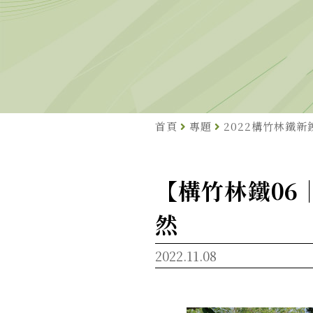
首頁
專題
2022構竹林鐵新
【構竹林鐵06
然
2022.11.08