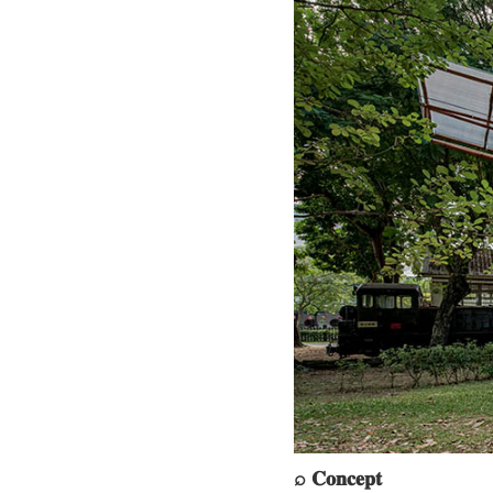
⌕ 𝐂𝐨𝐧𝐜𝐞𝐩𝐭