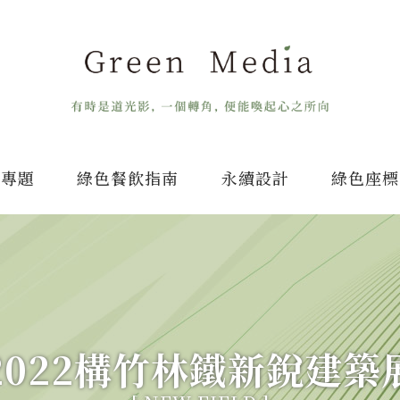
專題
綠色餐飲指南
永續設計
綠色座標
2022構竹林鐵新銳建築