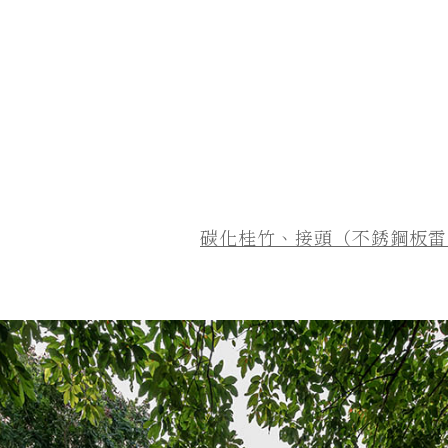
碳化桂竹、接頭（不銹鋼板雷