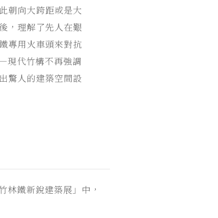
此朝向大跨距或是大
後，理解了先人在艱
鐵專用火車頭來對抗
—現代竹構不再強調
出驚人的建築空間設
構竹林鐵新銳建築展」中，