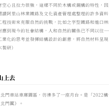
材空心且拉力很強，這樣不同於木構或鋼構的特性，因
閱讀阿里山林業鐵路及文化資產管理處整理的許多資料
工程技術來克服自然的挑戰，比如之字型鐵路和進口林
對應到現今的社會結構，人和自然的關係已不同以往—
工業化的思考並發揮結構設計的創意，將自然材料呈現
木製研）
山上去
北門車站車庫園區，彷彿多了一座月台。是「2022
《北門翼》。