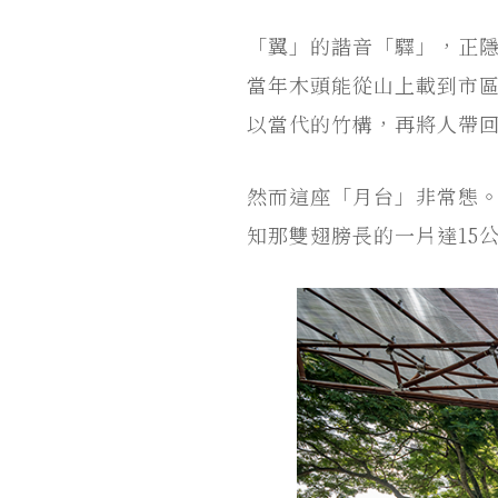
「翼」的諧音「驛」，正
當年木頭能從山上載到市
以當代的竹構，再將人帶
然而這座「月台」非常態
知那雙翅膀長的一片達15