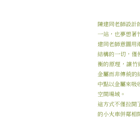
陳建同老師設計
一站，也夢想著
建同老師意圖用
結構的一切，僅
衡的原理，讓竹
金屬而非傳統的結
中點以金屬來吸
空間場域。
這方式不僅拉開
的小火車併鄰相