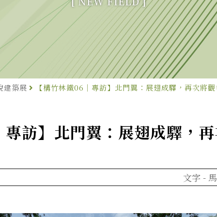
[ NEW FIELD ]
銳建築展
【構竹林鐵06｜專訪】北門翼：展翅成驛，再次將觀
｜專訪】北門翼：展翅成驛，
文字 -
馬