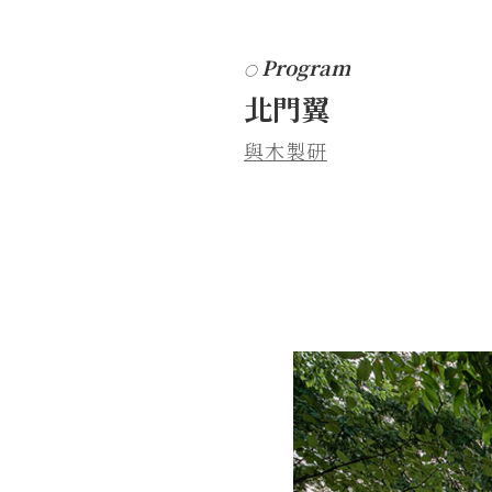
Program
○
北門翼
與木製研