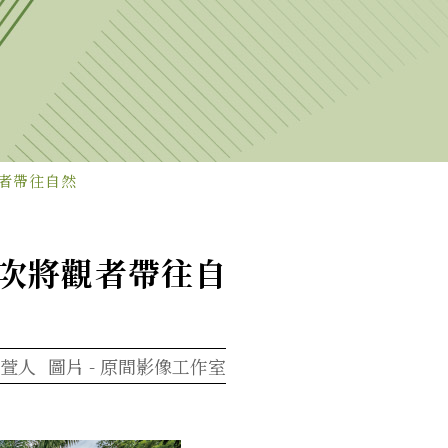
者帶往自然
再次將觀者帶往自
萱人
圖片 -
原間影像工作室