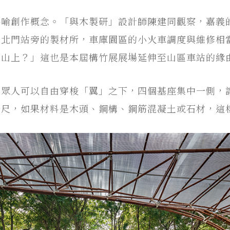
隱喻創作概念。「與木製研」設計師陳建同觀察，嘉義
區北門站旁的製材所，車庫園區的小火車調度與維修相
回山上？」這也是本屆構竹展展場延伸至山區車站的緣
。眾人可以自由穿梭「翼」之下，四個基座集中一側，
公尺，如果材料是木頭、鋼構、鋼筋混凝土或石材，這