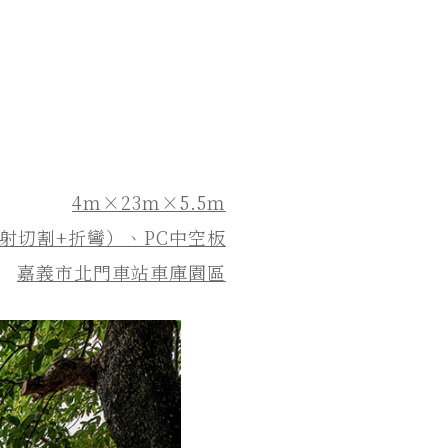
4ｍ×23ｍ×5.5ｍ
射切割+折彎）、PC中空板
嘉義市北門車站車庫園區