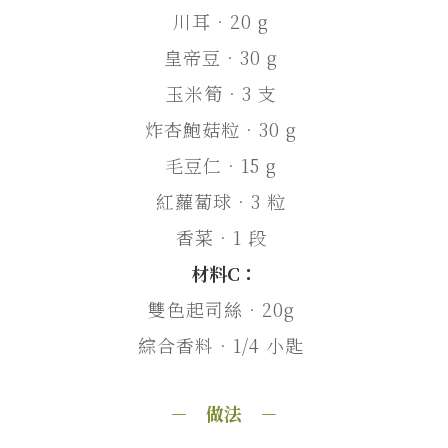
川耳．20 g
皇帝豆．30 g
玉米筍．3 支
炸杏鮑菇粒．30 g
毛豆仁．15 g
紅蘿蔔球．3 粒
香菜．1 段
材料C：
雙色起司絲．20g
綜合香料．1/4 小匙
－ 做法 －