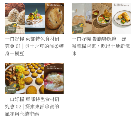
一口好糧 東部特色食材研
一口好糧 餐廳響應篇｜綠
究會 01 | 勇士之豆的溫柔轉
餐雜糧店家，吃出土地新滋
身—樹豆
味
一口好糧 東部特色食材研
究會 02 | 探索東部珍寶的
風味與永續密碼