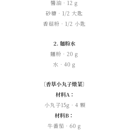
醬油．12 g
砂糖．1/2 大匙
香菇粉．1/2 小匙
2. 麵粉水
麵粉．20 g
水．40 g
〔香草小丸子燉菜〕
材料A：
小丸子15g．4 顆
材料B：
牛番茄．60 g