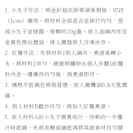
1. 小丸子作法：將金針菇去除蒂頭後剝絲，切段
（1cm）備用。將材料全部混合並摔打均勻，捏
成小丸子並搓圓，每顆約20g重。放入油鍋內炸至
金黃色撈出瀝油，排入鐵盤放入冷凍冰存。
2. 紅醬作法：先將材料1倒入鍋內，煮滾後轉小
火。將材料2拌勻，緩緩將麵粉水倒入步驟1的醬
料內並一邊攪拌均勻後，再煮滾即可。
3. 燒熱平底鍋至稍微冒煙，放入橄欖油0.8大匙潤
鍋。
4. 倒入材料B翻炒均勻，再加入紅醬煮滾。
5. 放入材料A的小丸子燉煮收汁，待剩約一半醬
汁時起鍋，先將杏鮑菇鋪底再將其餘食材均勻擺