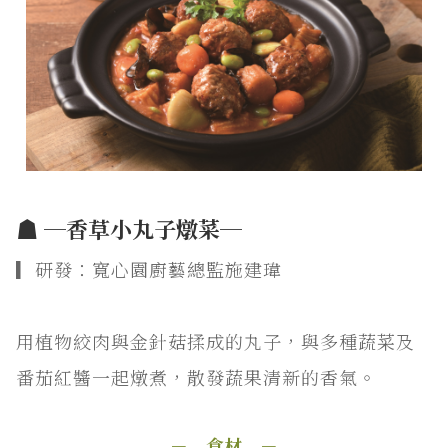
☗ ─香草小丸子燉菜─
▎研發：寬心園廚藝總監施建瑋
用植物絞肉與金針菇揉成的丸子，與多種蔬菜及
番茄紅醬一起燉煮，散發蔬果清新的香氣。
－ 食材 －