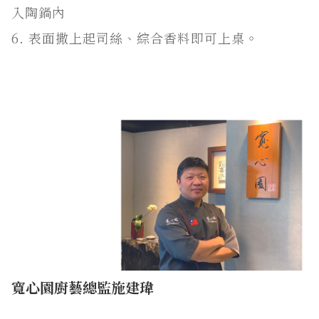
入陶鍋內
6. 表面撒上起司絲、綜合香料即可上桌。
寬心園廚藝總監施建瑋