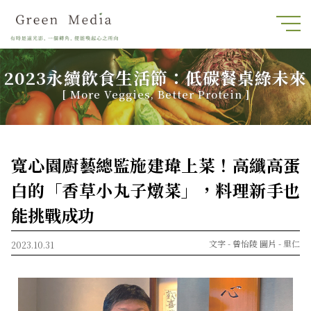
2023永續飲食生活節：低碳餐桌綠未來
[ More Veggies, Better Protein ]
寬心園廚藝總監施建瑋上菜！高纖高蛋
白的「香草小丸子燉菜」，料理新手也
能挑戰成功
文字 -
曾怡陵
圖片 -
里仁
2023.10.31