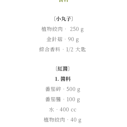
〔小丸子〕
植物絞肉． 250 g
金針菇．90 g
綜合香料．1/2 大匙
〔紅醬〕
1. 醬料
番茄碎．500 g
番茄醬．100 g
水．400 cc
植物絞肉．40 g