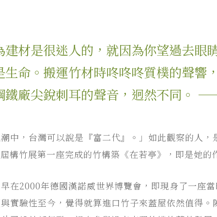
為建材是很迷人的，就因為你望過去眼
是生命。搬運竹材時咚咚咚質樸的聲響
鋼鐵廠尖銳刺耳的聲音，迥然不同。 —
風潮中，台灣可以說是『富二代』。」如此觀察的人，
本屆構竹展第一座完成的竹構築《在若亭》，即是她的
早在2000年德國漢諾威世界博覽會，即現身了一座
續與實驗性至今，覺得就算進口竹子來蓋屋依然值得。