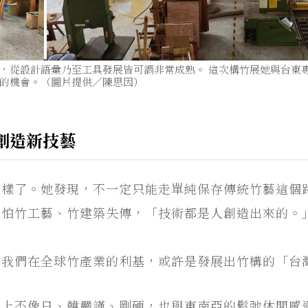
，從設計語彙乃至工具發展皆可謂非常成熟。 這次構竹展她與台東
的機會。（圖片提供／陳思因）
創造新技藝
一樣了。她發現，不一定只能走單純保存傳統竹藝這個
用怕竹工藝、竹建築失傳，「技術都是人創造出來的。
了我們在全球竹產業的利基，或許是發展出竹構的「台
本上不像日、韓嚴謹、剛硬，也與東南亞的鬆弛休閒感