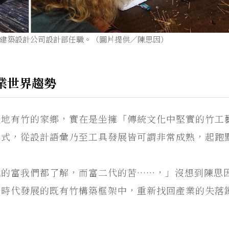
u竹建築設計公司設計部任職。（圖片提供／陳思因）
業世界趨勢
遍地有竹的家鄉，實在是坐擁「傳統文化中堅實的竹工
模式，從設計語彙乃至工具發展皆可謂非常成熟，起跑
代的富我們都了解，而富二代的苦……，」沒想到陳思
業時代發展的既有竹構築框架中，重新找回產業的失落