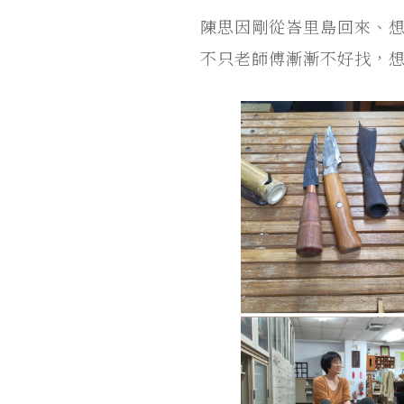
陳思因剛從峇里島回來、
不只老師傅漸漸不好找，