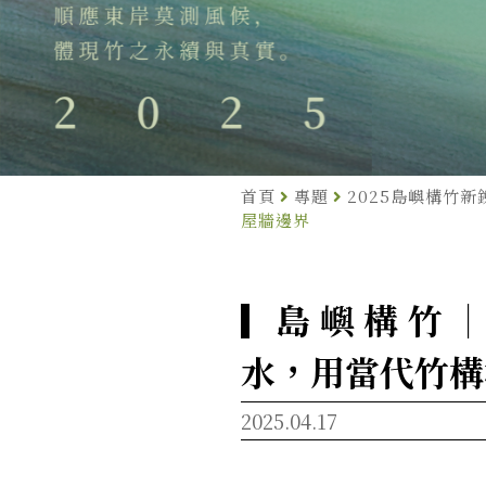
首頁
專題
2025島嶼構竹新
屋牆邊界
▎島 嶼 構 竹 
水，用當代竹構
2025.04.17