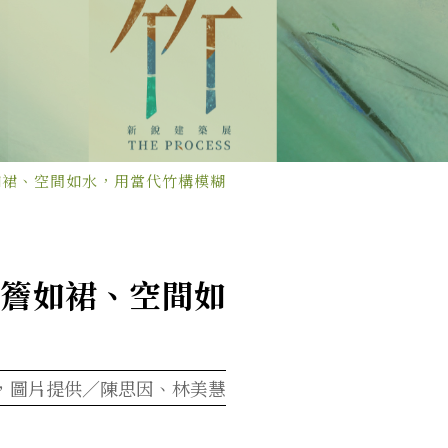
：竹簷如裙、空間如水，用當代竹構模糊
）：竹簷如裙、空間如
，圖片提供／陳思因、林美慧