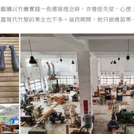
想繼續以竹構實踐一些建築理念時，亦曾經失望，心想
想蓋現代竹屋的業主也不多。這段期間，她只做過苗栗