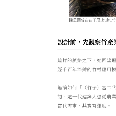
陳思因曾在在印尼Ibuk
設計前，先觀察竹產
這樣的脈絡之下，她回望
經千百年淬鍊的竹材應用
無論如何「（竹子）富二
認，這一代建築人想從農
當代需求，其實有難度。