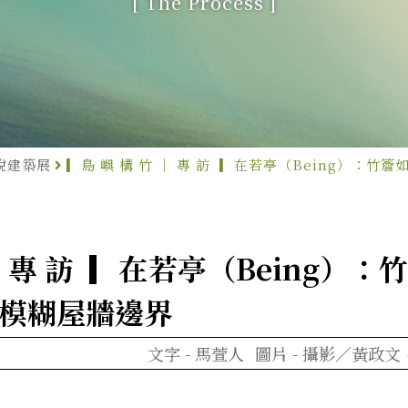
[ The Process ]
銳建築展
▎島 嶼 構 竹 ｜ 專 訪 ​ ▎在若亭（Being）
｜ 專 訪 ​ ▎在若亭（Being
模糊屋牆邊界
文字 -
馬萱人
圖片 -
攝影／黃政文