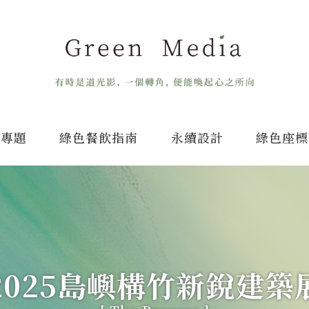
專題
綠色餐飲指南
永續設計
綠色座標
2025島嶼構竹新銳建築